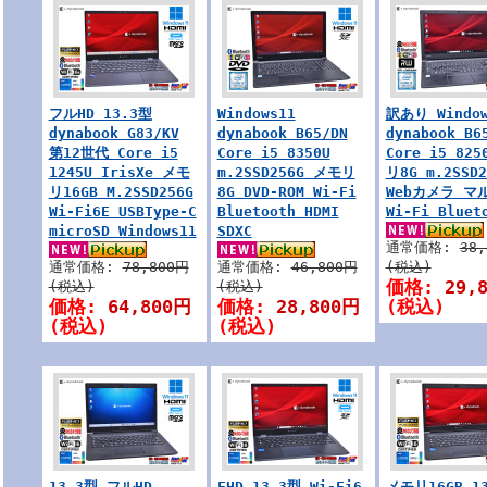
フルHD 13.3型
Windows11
訳あり Window
dynabook G83/KV
dynabook B65/DN
dynabook B6
第12世代 Core i5
Core i5 8350U
Core i5 82
1245U IrisXe メモ
m.2SSD256G メモリ
リ8G m.2SSD2
リ16GB M.2SSD256G
8G DVD-ROM Wi-Fi
Webカメラ マ
Wi-Fi6E USBType-C
Bluetooth HDMI
Wi-Fi Bluet
microSD Windows11
SDXC
通常価格:
38
通常価格:
78,800円
通常価格:
46,800円
(税込)
価格:
29,
(税込)
(税込)
価格:
64,800円
価格:
28,800円
(税込)
(税込)
(税込)
13.3型 フルHD
FHD 13.3型 Wi-Fi6
メモリ16GB 1