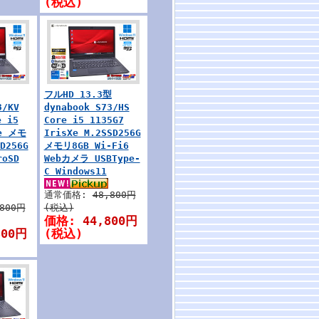
(税込)
フルHD 13.3型
3/KV
dynabook S73/HS
 i5
Core i5 1135G7
Xe メモ
IrisXe M.2SSD256G
D256G
メモリ8GB Wi-Fi6
roSD
Webカメラ USBType-
C Windows11
通常価格:
48,800円
,800円
(税込)
価格:
44,800円
800円
(税込)