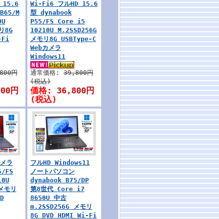
15.6
Wi-Fi6 フルHD 15.6
B65/M
型 dynabook
0U
P55/FS Core i5
リ8G
10210U M.2SSD256G
-Fi
メモリ8G USBType-C
Webカメラ
Windows11
,800円
通常価格:
39,800円
(税込)
800円
価格:
36,800円
(税込)
カメラ
フルHD Windows11
5/FS
ノートパソコン
10U
dynabook B75/DP
 メモリ
第8世代 Core i7
D
8650U 中古
m.2SSD256G メモリ
8G DVD HDMI Wi-Fi