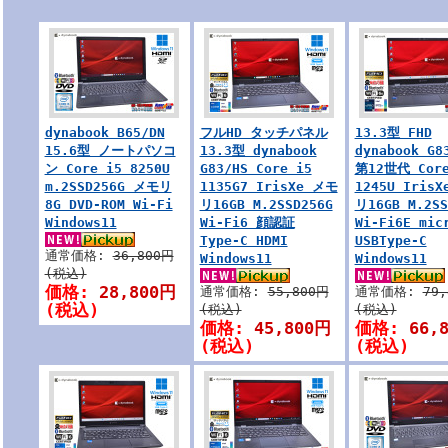
dynabook B65/DN
フルHD タッチパネル
13.3型 FHD
15.6型 ノートパソコ
13.3型 dynabook
dynabook G8
ン Core i5 8250U
G83/HS Core i5
第12世代 Core
m.2SSD256G メモリ
1135G7 IrisXe メモ
1245U Iris
8G DVD-ROM Wi-Fi
リ16GB M.2SSD256G
リ16GB M.2SS
Windows11
Wi-Fi6 顔認証
Wi-Fi6E mic
Type-C HDMI
USBType-C
通常価格:
36,800円
Windows11
Windows11
(税込)
価格:
28,800円
通常価格:
55,800円
通常価格:
79
(税込)
(税込)
(税込)
価格:
45,800円
価格:
66,
(税込)
(税込)