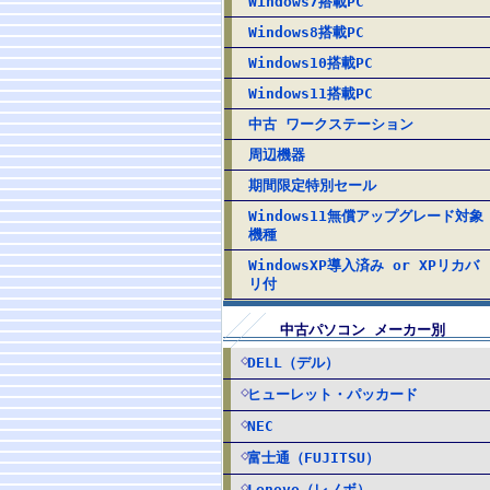
Windows7搭載PC
Windows8搭載PC
Windows10搭載PC
Windows11搭載PC
中古 ワークステーション
周辺機器
期間限定特別セール
Windows11無償アップグレード対象
機種
WindowsXP導入済み or XPリカバ
リ付
中古パソコン メーカー別
DELL（デル）
ヒューレット・パッカード
NEC
富士通（FUJITSU）
Lenovo（レノボ）