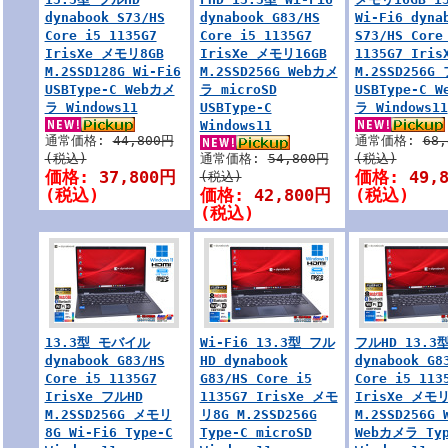
dynabook S73/HS
dynabook G83/HS
Wi-Fi6 dyna
Core i5 1135G7
Core i5 1135G7
S73/HS Core
IrisXe メモリ8GB
IrisXe メモリ16GB
1135G7 Iris
M.2SSD128G Wi-Fi6
M.2SSD256G Webカメ
M.2SSD256G
USBType-C Webカメ
ラ microSD
USBType-C 
ラ Windows11
USBType-C
ラ Windows11
Windows11
通常価格:
44,800円
通常価格:
68
(税込)
通常価格:
54,800円
(税込)
価格:
37,800円
価格:
49,
(税込)
(税込)
価格:
42,800円
(税込)
(税込)
13.3型 モバイル
Wi-Fi6 13.3型 フル
フルHD 13.3
dynabook G83/HS
HD dynabook
dynabook G8
Core i5 1135G7
G83/HS Core i5
Core i5 113
IrisXe フルHD
1135G7 IrisXe メモ
IrisXe メモリ
M.2SSD256G メモリ
リ8G M.2SSD256G
M.2SSD256G 
8G Wi-Fi6 Type-C
Type-C microSD
Webカメラ Typ