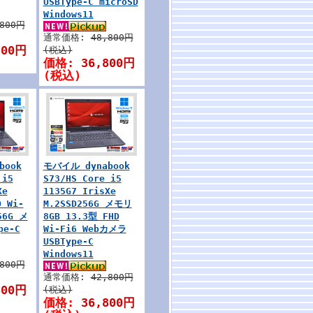
USBType-C microSD
Windows11
,800円
通常価格:
48,800円
800円
(税込)
価格:
36,800円
(税込)
book
モバイル dynabook
 i5
S73/HS Core i5
Xe
1135G7 IrisXe
 Wi-
M.2SSD256G メモリ
56G メ
8GB 13.3型 FHD
pe-C
Wi-Fi6 Webカメラ
USBType-C
Windows11
,800円
通常価格:
42,800円
800円
(税込)
価格:
36,800円