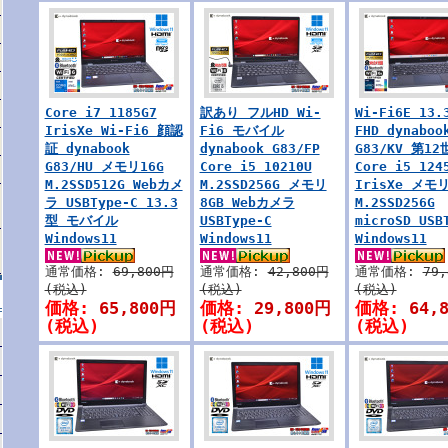
Core i7 1185G7
訳あり フルHD Wi-
Wi-Fi6E 13.
IrisXe Wi-Fi6 顔認
Fi6 モバイル
FHD dynaboo
証 dynabook
dynabook G83/FP
G83/KV 第12
G83/HU メモリ16G
Core i5 10210U
Core i5 124
M.2SSD512G Webカメ
M.2SSD256G メモリ
IrisXe メモリ
ラ USBType-C 13.3
8GB Webカメラ
M.2SSD256G
型 モバイル
USBType-C
microSD USB
Windows11
Windows11
Windows11
通常価格:
69,800円
通常価格:
42,800円
通常価格:
79
(税込)
(税込)
(税込)
価格:
65,800円
価格:
29,800円
価格:
64,
(税込)
(税込)
(税込)