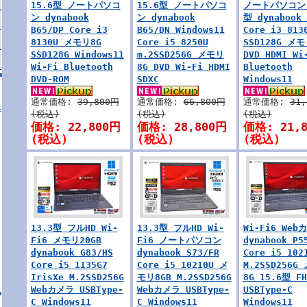
15.6型 ノートパソコ
15.6型 ノートパソコ
ノートパソコン 
ン dynabook
ン dynabook
型 dynabook 
B65/DP Core i3
B65/DN Windows11
Core i3 813
8130U メモリ8G
Core i5 8250U
SSD128G メモ
SSD128G Windows11
m.2SSD256G メモリ
DVD HDMI Wi
Wi-Fi Bluetooth
8G DVD Wi-Fi HDMI
Bluetooth
DVD-ROM
SDXC
Windows11
通常価格:
39,800円
通常価格:
66,800円
通常価格:
31
(税込)
(税込)
(税込)
価格:
22,800円
価格:
28,800円
価格:
21,
(税込)
(税込)
(税込)
13.3型 フルHD Wi-
13.3型 フルHD Wi-
Wi-Fi6 Web
Fi6 メモリ20GB
Fi6 ノートパソコン
dynabook P5
dynabook G83/HS
dynabook S73/FR
Core i5 102
Core i5 1135G7
Core i5 10210U メ
M.2SSD256G
IrisXe M.2SSD256G
モリ8GB M.2SSD256G
8G 15.6型 FH
Webカメラ USBType-
Webカメラ USBType-
USBType-C
C Windows11
C Windows11
Windows11