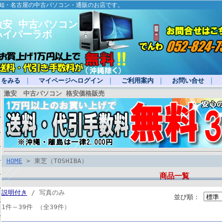
愛知・名古屋の中古パソコン・通販のお店です。
激安 中古パソコン
ハイパーラボ
トをみる
｜
マイページへログイン
｜
ご利用案内
｜
お問い合せ
｜
激安 中古パソコン 格安価格販売
HOME
> 東芝（TOSHIBA）
商品一覧
説明付き
/ 写真のみ
並び順：
1件～39件 （全39件）