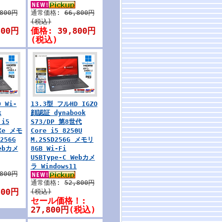
,800円
通常価格:
66,800円
(税込)
800円
価格:
39,800円
(税込)
 Wi-
13.3型 フルHD IGZO
k
顔認証 dynabook
 i5
S73/DP 第8世代
sXe メモ
Core i5 8250U
256G
M.2SSD256G メモリ
Webカメ
8GB Wi-Fi
USBType-C Webカメ
ラ Windows11
,800円
通常価格:
52,800円
800円
(税込)
セール価格！:
27,800円
(税込)