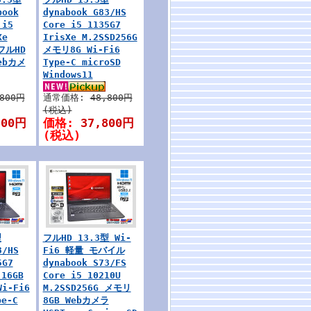
book
dynabook G83/HS
 i5
Core i5 1135G7
Xe
IrisXe M.2SSD256G
 フルHD
メモリ8G Wi-Fi6
Webカメ
Type-C microSD
Windows11
,800円
通常価格:
48,800円
(税込)
800円
価格:
37,800円
(税込)
型
フルHD 13.3型 Wi-
3/HS
Fi6 軽量 モバイル
5G7
dynabook S73/FS
16GB
Core i5 10210U
Wi-Fi6
M.2SSD256G メモリ
e-C
8GB Webカメラ