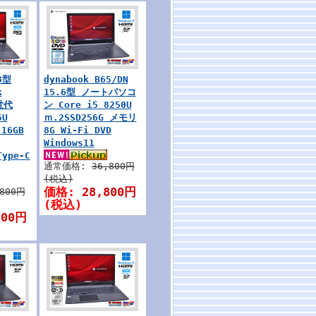
3型
dynabook B65/DN
k
15.6型 ノートパソコ
世代
ン Core i5 8250U
5U
ｍ.2SSD256G メモリ
16GB
8G Wi-Fi DVD
Windows11
Type-C
通常価格:
36,800円
(税込)
価格:
28,800円
,800円
(税込)
800円