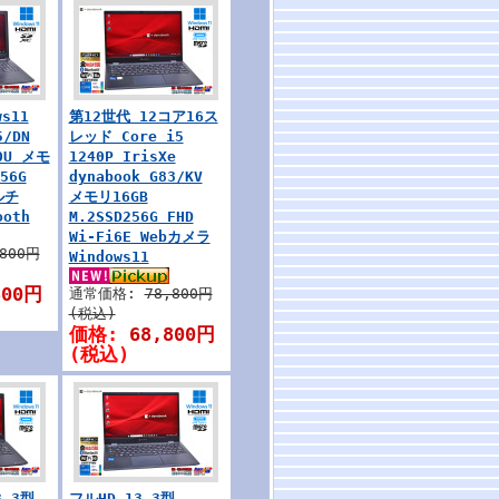
s11
第12世代 12コア16ス
5/DN
レッド Core i5
50U メモ
1240P IrisXe
56G
dynabook G83/KV
ルチ
メモリ16GB
ooth
M.2SSD256G FHD
Wi-Fi6E Webカメラ
,800円
Windows11
800円
通常価格:
78,800円
(税込)
価格:
68,800円
(税込)
3.3型
フルHD 13.3型