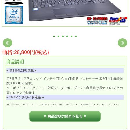
価格:28,800円(税込)
商品説明
■ 第8世代CPU搭載 ■
第8世代 4コア/8スレッド インテル(R) Core(TM) i5 プロセッサー 8250U (動作周波
数 1.60GHz) 搭載。
ターボブーストテクノロジー対応で、ターボ・ブースト利用時は最大 3.40GHz の
高クロックで動作！
■ 15.6インチワイド液晶 ■
15.6型ワイドTFTカラー液晶 (HD:1366×768ドット 省電力LEDバックライト) 搭
載。
■ ワイヤレスLAN搭載 ■
▼ 商品説明の続きを見る ▼
無線LAN規格「IEEE802.11ac」に対応したワイヤレスLAN搭載なので、ワイヤレ
スでも快適なネット通信が可能です。