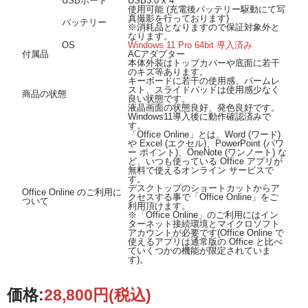
USBポート
USB3.0 x 4
使用可能 (充電後バッテリー駆動にて写
真撮影を行っております)
バッテリー
※消耗品となりますので保証対象外と
なります。
OS
Windows 11 Pro 64bit 導入済み
付属品
ACアダプター
本体外装はトップカバーや底面に若干
のキズ等あります。
キーボードに若干の使用感、パームレ
スト、スライドパッドは使用感少なく
商品の状態
良い状態です。
液晶画面の状態良好、発色良好です。
Windows11導入後に動作確認済みで
す。
「Office Online」とは、Word (ワード)
や Excel (エクセル)、PowerPoint (パワ
ー ポイント)、OneNote (ワンノート) な
ど、いつも使っている Office アプリが
無料で使えるオンライン サービスで
す。
デスクトップのショートカットからア
Office Online のご利用に
クセスする事で「Office Online」をご
ついて
利用頂けます。
※「Office Online」のご利用にはイン
ターネット接続環境とマイクロソフト
アカウントが必要です(Office Online で
使えるアプリは通常版の Office と比べ
ていくつかの機能が限定されていま
す)。
価格:
28,800円
(税込)