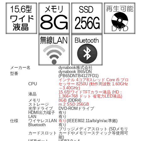
Bluetooth搭載ですのでマウスやヘッドホンなどの様々な対応機器がワイヤレスで
繋がります。
■ Windows 11 導入済み ■
OSは Windows 11 Pro 64bit 導入済み。届いてすぐにWindows11をご使用いただけ
ます。
■ オススメのポイント ■
ストレージはOSやアプリ起動が超高速なm.2SSD256GB搭載ですので快適に動作
します。
HDMI出力端子付きなので、リビングの大画面液晶テレビにも出力可能。
DVD-ROMドライブを搭載、お手持ちのDVDメディアのソフトのインストールも
可能です。
ブリッジメディアスロット搭載で、SDカードメディアの読み込みや書き込みが可
メーカー名
dynabook株式会社
能。
dynabook B65/DN
型番
キーボードはテンキー付き、表計算ソフトなどでの数字入力が快適に行えます。
(PB65DNTB4127FD1)
インテル 4コア8スレッド Core i5 プロ
CPU
セッサー 8250U (動作周波数 1.60GHz
～3.40GHz)
15.6型ワイドTFTカラー液晶 (HD：
液晶
1,366×768 ドット 省電力LED液晶)
メモリ
8GB
(DDR4)
ストレージ
m.2 SSD 256GB
光学ドライブ
DVD-ROMドライブ
HDMI出力端子
有り
LAN
有り
仕様
ワイヤレスLAN
有り
(IEEE802.11a/b/g/n/ac準拠)
Bluetooth
有り
ブリッジメディアスロット (SDメモリ
カードスロット
カードやメモリースティック等使用可
能)