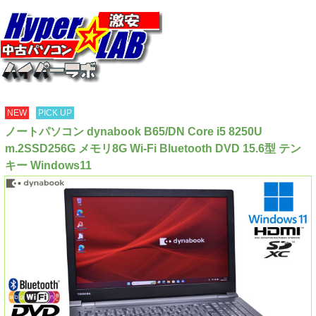
NEW
PICK UP
ノートパソコン dynabook B65/DN Core i5 8250U
m.2SSD256G メモリ8G Wi-Fi Bluetooth DVD 15.6型 テン
キー Windows11