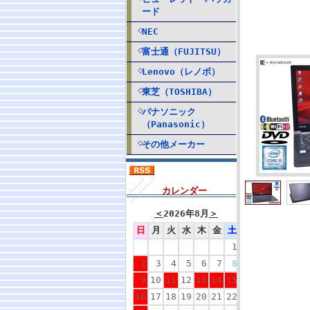
ード
NEC
富士通（FUJITSU）
Lenovo（レノボ）
東芝（TOSHIBA）
パナソニック
（Panasonic）
その他メーカー
カレンダー
＜
2026年8月
＞
日
月
火
水
木
金
土
1
2
3
4
5
6
7
8
9
10
11
12
13
14
15
16
17
18
19
20
21
22