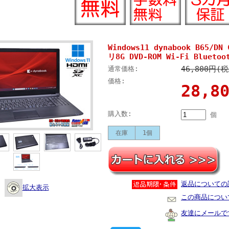
Windows11 dynabook B65/DN
リ8G DVD-ROM Wi-Fi Bluetoo
46,800円(
通常価格:
価格:
28,
購入数:
個
在庫
1個
返品についての
拡大表示
この商品につい
友達にメールで