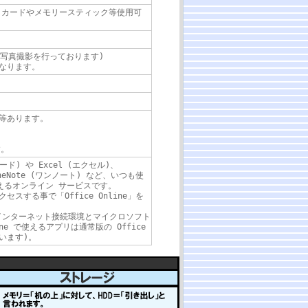
リカードやメモリースティック等使用可
て写真撮影を行っております)
なります。
等あります。
す。
ワード) や Excel (エクセル)、
OneNote (ワンノート) など、いつも使
使えるオンライン サービスです。
スする事で「Office Online」を
用にはインターネット接続環境とマイクロソフト
ine で使えるアプリは通常版の Office
います)。