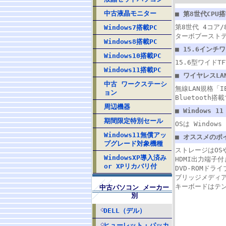
中古液晶モニター
■ 第8世代CPU搭
第8世代 4コア/8
Windows7搭載PC
ターボブーストテ
Windows8搭載PC
■ 15.6インチ
Windows10搭載PC
15.6型ワイドT
Windows11搭載PC
■ ワイヤレスLA
中古 ワークステーシ
無線LAN規格「
ョン
Bluetoot
周辺機器
■ Windows 1
期間限定特別セール
OSは Window
Windows11無償アッ
■ オススメのポ
プグレード対象機種
ストレージはOS
WindowsXP導入済み
HDMI出力端子
or XPリカバリ付
DVD-ROMド
ブリッジメディ
キーボードはテ
中古パソコン メーカー
別
DELL（デル）
ヒューレット・パッカ