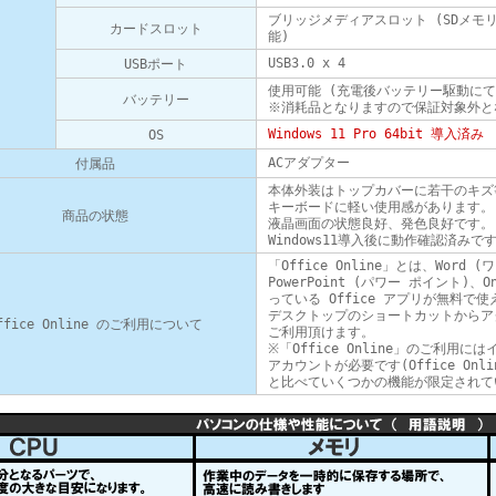
ブリッジメディアスロット (SDメモ
カードスロット
能)
USB3.0 x 4
USBポート
使用可能 (充電後バッテリー駆動に
バッテリー
※消耗品となりますので保証対象外と
Windows 11 Pro 64bit 導入済み
OS
ACアダプター
付属品
本体外装はトップカバーに若干のキズ
キーボードに軽い使用感があります。
商品の状態
液晶画面の状態良好、発色良好です。
Windows11導入後に動作確認済みで
「Office Online」とは、Word (
PowerPoint (パワー ポイント)、
っている Office アプリが無料で
デスクトップのショートカットからアクセ
ffice Online のご利用について
ご利用頂けます。
※「Office Online」のご利
アカウントが必要です(Office Onl
と比べていくつかの機能が限定されて