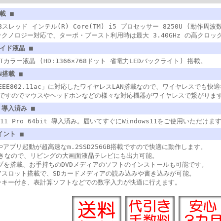
載 ■
スレッド インテル(R) Core(TM) i5 プロセッサー 8250U (動作周波数
クノロジー対応で、ターボ・ブースト利用時は最大 3.40GHz の高クロッ
ワイド液晶 ■
FTカラー液晶 (HD:1366×768ドット 省電力LEDバックライト) 搭載。
N搭載 ■
IEEE802.11ac」に対応したワイヤレスLAN搭載なので、ワイヤレスでも
h搭載ですのでマウスやヘッドホンなどの様々な対応機器がワイヤレスで繋がりま
1 導入済み ■
s 11 Pro 64bit 導入済み。届いてすぐにWindows11をご使用いただけま
イント ■
やアプリ起動が超高速なm.2SSD256GB搭載ですので快適に動作します。
付きなので、リビングの大画面液晶テレビにも出力可能。
ライブを搭載、お手持ちのDVDメディアのソフトのインストールも可能です。
アスロット搭載で、SDカードメディアの読み込みや書き込みが可能。
ンキー付き、表計算ソフトなどでの数字入力が快適に行えます。