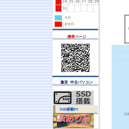
23
24
25
26
27
28
29
30
31
今日
定休日
携帯ページ
激安 中古パソコン
SSD搭載PC
仕