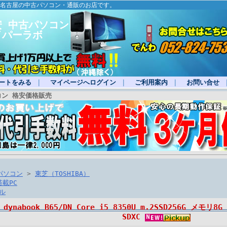
・名古屋の中古パソコン・通販のお店です。
安 中古パソコン
イパーラボ
ートをみる
｜
マイページへログイン
｜
ご利用案内
｜
お問い合せ
コン 格安価格販売
パソコン
>
東芝（TOSHIBA）
搭載PC
ル
 dynabook B65/DN Core i5 8350U m.2SSD256G メモリ8G 
SDXC