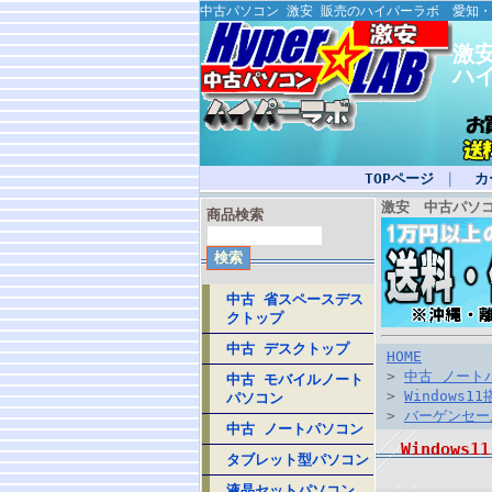
中古パソコン 激安 販売のハイパーラボ 愛知
激
ハ
TOPページ
｜
カ
激安 中古パソ
商品検索
中古 省スペースデス
クトップ
中古 デスクトップ
HOME
>
中古 ノート
中古 モバイルノート
>
Windows11
パソコン
>
バーゲンセー
中古 ノートパソコン
Windows11
タブレット型パソコン
液晶セットパソコン