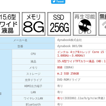
dynabook株式会社
メーカー名
dynabook B65/DN
型番
インテル 4コア8スレッド Core i5
CPU
1.60GHz～3.40GHz)
15.6型ワイドTFTカラー液晶 (HD：1
液晶
8GB
(DDR4)
メモリ
m.2 SSD 256GB
ストレージ
DVD-ROMドライブ
光学ドライブ
有り
HDMI出力端子
有り
LAN
様
有り
(IEEE802.11a/b/g/n/ac準拠)
ワイヤレスLAN
有り
Bluetooth