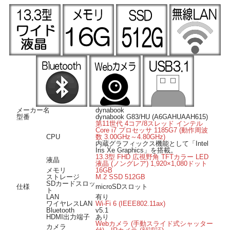
高速無線LAN規格「IEEE802.11ax (Wi-Fi 6)」に対応したワイヤレスLAN搭載なの
で、ワイヤレスでも高速なネット通信が可能です。
Bluetooth搭載ですのでヘッドホンやマウスなどの対応したBluetooth機器がワイヤ
レスで接続できます。
■ Windows 11 搭載 ■
OSは Windows 11 Pro 64bit 導入済み。届いてすぐにWindows11をご使用いただけ
ます。
■ オススメのポイント ■
液晶カバー部とベース部には、薄くても衝撃に強く壊れにくいマグネシウム合金
プレス品を採用、軽量化と堅牢性を両立します。
microSDスロットを搭載、microSDカードメディアの読み書きが可能です。
メーカー名
dynabook
Webカメラは手動スライド式のシャッターを搭載、顔認証に対応しており顔を向
型番
dynabook G83/HU (A6GAHUAAH615)
けるだけでロック画面の解除も可能。
第11世代 4コア/8スレッド インテル
Core i7 プロセッサ 1185G7 (動作周波
HDMI出力端子を装備、リビングの大画面液晶テレビ等のHDMI入力のある外部モ
CPU
数 3.00GHz～4.80GHz)
ニターへの映像出力が可能。
内蔵グラフィックス機能として「Intel
Thunderbolt4 (USB Type-C) ポート搭載、高速デバイスの接続が可能です。
Iris Xe Graphics」を搭載。
OSの起動やアプリケーションの起動が超高速なM.2SSD512GB搭載、駆動部が無
13.3型 FHD 広視野角 TFTカラー LED
液晶
液晶 (ノングレア) 1,920×1,080ドット
いので省電力・静音性に優れています。
メモリ
16GB
ストレージ
M.2 SSD 512GB
SDカードスロッ
仕様
microSDスロット
ト
LAN
有り
ワイヤレスLAN
Wi-Fi 6 (IEEE802.11ax)
Bluetooth
v5.1
HDMI出力端子
あり
Webカメラ (手動スライド式シャッター
カメラ