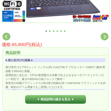
価格:65,800円(税込)
商品説明
■ 第11世代CPU搭載 ■
第11世代 4コア8スレッド インテル(R) Core(TM) i7 プロセッサー 1185G7 (動作周
波数 3.00GHz) 搭載。
使用状況に合わせ、CPUが処理能力を自動で向上させるターボブーストテクノロ
ジー対応で、最大4.80GHzの高クロックで動作！
前世代の内蔵グラフィックスの約2倍の性能を持つ Intel IrisXe グラフィックスを内
蔵、軽めのゲーム用途でもご使用いただけます。
■ 13.3型フルHD液晶 ■
13.3型 FHD 広視野角 TFTカラー LED液晶 (ノングレア 省電力LEDバックライト
▼ 商品説明の続きを見る ▼
1,920×1,080ドット) 搭載。
解像度の高いフルHD表示ですので画面を広く使えて作業効率が向上します。
■ 高速ワイヤレスLAN搭載 ■