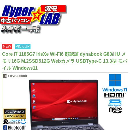
NEW
PICK UP
Core i7 1185G7 IrisXe Wi-Fi6 顔認証 dynabook G83/HU メ
モリ16G M.2SSD512G Webカメラ USBType-C 13.3型 モバ
イル Windows11