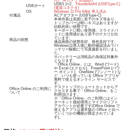
付)、IRカメラ (顔認証)
USB3.1×2、
Thunderbolt4 (USBType-C)
USBポート
(電源コネクタ)
OS
Windows 11 Pro 64bit 導入済み
付属品
ACアダプター (USBType-C)
本体外装は底面に若干のキズ等あり、
トップカバーは軽いキズはありますが
比較的良い状態です。
キーボードに軽い使用感、スライドパ
ッドに使用感があり若干のテカリが出
ています。
商品の状態
液晶画面の状態良好、発色良好です。
Windows11導入後に動作確認済みでバ
ッテリー駆動にて写真撮影を行いまし
た。
※バッテリーは消耗品の為保証対象外
となります。
「Office Online」とは、Word (ワード)
や Excel (エクセル)、PowerPoint (パワ
ー ポイント)、OneNote (ワンノート) な
ど、いつも使っている Office アプリが
無料で使えるオンライン サービスで
す。
デスクトップのショートカットからア
Office Online のご利用に
クセスする事で「Office Online」をご
ついて
利用頂けます。
※「Office Online」のご利用にはイン
ターネット接続環境とマイクロソフト
アカウントが必要です(Office Online で
使えるアプリは通常版の Office と比べ
ていくつかの機能が限定されていま
す)。