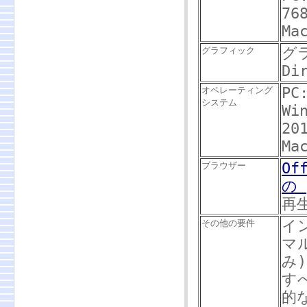
76
Ma
グ
グラフィック
Di
PC
オペレーティング
システム
Wi
20
Ma
Of
ブラウザー
の
再
イ
その他の要件
マ
み
す
的