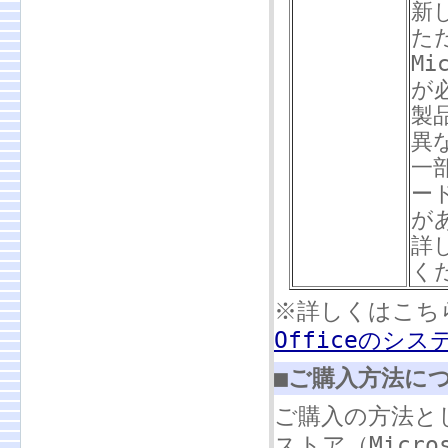
新
た
Mi
が
製
異
一
ー
が
詳
く
※詳しくはこち
Officeのシス
■ご購入方法に
ご購入の方法と
ストア（Micros