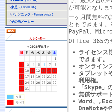
で、最大2台のP
が可能となりま
東芝（TOSHIBA）
パナソニック（Panasonic）
一ヶ月間無料の
その他メーカー
ともできます。
PayPal、Mi
カレンダー
Office 3
＜
2026年8月
＞
ライセンス期
日
月
火
水
木
金
土
できます。
1
2
3
4
5
6
7
8
オンラインス
9
10
11
12
13
14
15
タブレット
16
17
18
19
20
21
22
利用権。
23
24
25
26
27
28
29
「Skype
30
31
無償サポー
今日
Word、,Ex
定休日
OneNote