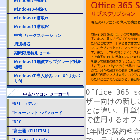
Windows7搭載PC
Windows8搭載PC
Windows10搭載PC
Windows11搭載PC
中古 ワークステーション
周辺機器
期間限定特別セール
Windows11無償アップグレード対象
機種
WindowsXP導入済み or XPリカバ
リ付
Office 36
中古パソコン メーカー別
ザー向けの新し
DELL（デル）
とは違い、月単
ヒューレット・パッカード
で使用するオフ
NEC
1年間の契約料金
富士通（FUJITSU）
Lenovo（レノボ）