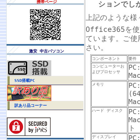
携帯ページ
ションでし
上記のような様
Office36
ています。ご使
さい。
激安 中古パソコン
コンポーネント
要件
PC
コンピューターお
よびプロセッサ
Ma
SSD搭載PC
PC
メモリ
(6
Ma
訳あり品コーナー
PC
ハード ディスク
Ma
ト
PC
ディスプレイ