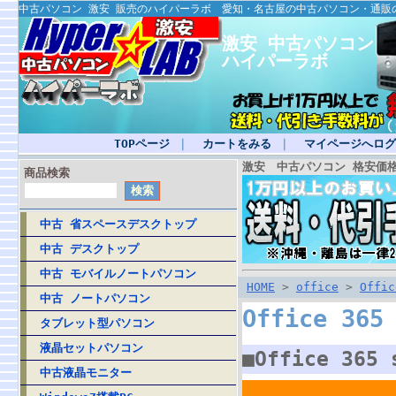
中古パソコン 激安 販売のハイパーラボ 愛知・名古屋の中古パソコン・通販
激安 中古パソコン
ハイパーラボ
TOPページ
｜
カートをみる
｜
マイページへログ
激安 中古パソコン 格安価
商品検索
中古 省スペースデスクトップ
中古 デスクトップ
中古 モバイルノートパソコン
HOME
>
office
>
Offi
中古 ノートパソコン
Office 3
タブレット型パソコン
液晶セットパソコン
■Office 36
中古液晶モニター