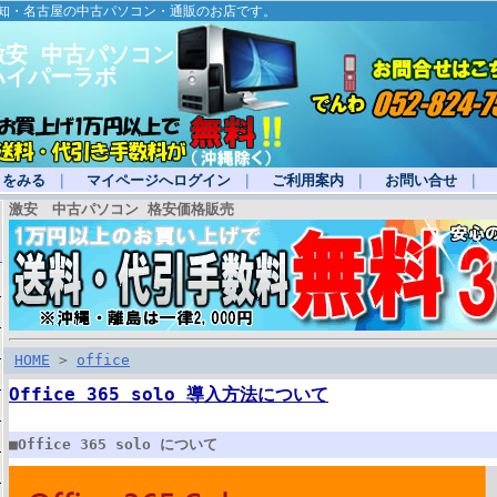
愛知・名古屋の中古パソコン・通販のお店です。
激安 中古パソコン
ハイパーラボ
トをみる
｜
マイページへログイン
｜
ご利用案内
｜
お問い合せ
｜
激安 中古パソコン 格安価格販売
HOME
>
office
Office 365 solo 導入方法について
■Office 365 solo について