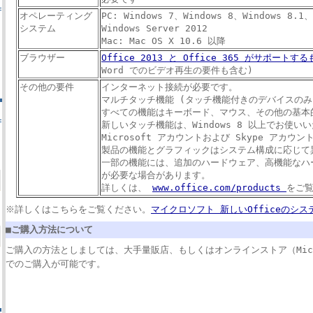
オペレーティング
PC: Windows 7、Windows 8、Windows 8.1、
システム
Windows Server 2012
Mac: Mac OS X 10.6 以降
ブラウザー
Office 2013 と Office 365 がサポートす
Word でのビデオ再生の要件も含む)
その他の要件
インターネット接続が必要です。
マルチタッチ機能 (タッチ機能付きのデバイスのみ
すべての機能はキーボード、マウス、その他の基本
新しいタッチ機能は、Windows 8 以上でお使い
Microsoft アカウントおよび Skype アカウ
製品の機能とグラフィックはシステム構成に応じて
一部の機能には、追加のハードウェア、高機能なハ
が必要な場合があります。
詳しくは、
www.office.com/products
をご
※詳しくはこちらをご覧ください。
マイクロソフト 新しいOfficeのシス
■ご購入方法について
ご購入の方法としましては、大手量販店、もしくはオンラインストア（Microsoft
でのご購入が可能です。