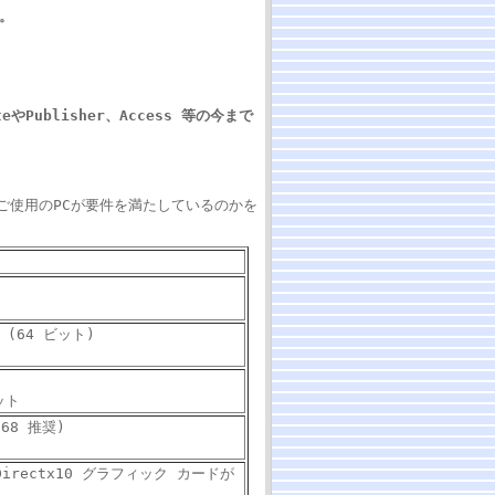
。
teやPublisher、Access 等の今まで
。ご使用のPCが要件を満たしているのかを
M (64 ビット)
ット
768 推奨)
rectx10 グラフィック カードが