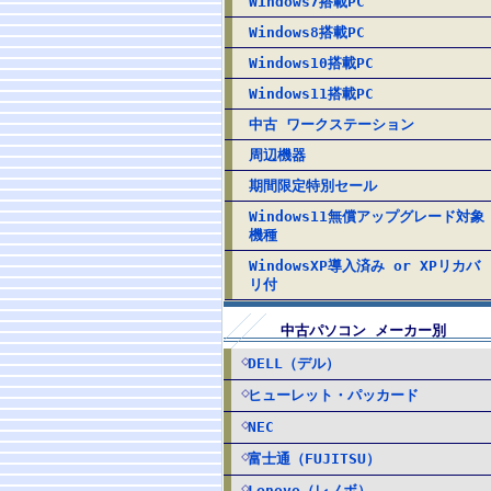
Windows7搭載PC
Windows8搭載PC
Windows10搭載PC
Windows11搭載PC
中古 ワークステーション
周辺機器
期間限定特別セール
Windows11無償アップグレード対象
機種
WindowsXP導入済み or XPリカバ
リ付
中古パソコン メーカー別
DELL（デル）
ヒューレット・パッカード
NEC
富士通（FUJITSU）
Lenovo（レノボ）