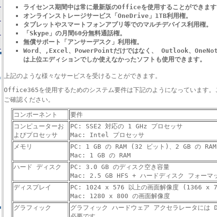
ライセンス期間中は常に最新版のOfficeを使用することができます
オンラインストレージサービス「OneDrive」1TB利用権。
タブレットやスマートフォンアプリ等でのマルチデバイス利用権。
「Skype」の月間60分無料通話権。
無償サポート「アンサーデスク」利用権。
Word、,Excel、PowerPointだけではなく、 Outlook、OneNo
は上位エディションでしか使えなかったソフトも使用できます。
上記のような様々なサービスを受けることができます。
Office365を使用するためのシステム要件は下記のようになっています
ご確認ください。
コンポーネント
要件
コンピューターお
PC: SSE2 対応の 1 GHz プロセッサ
よびプロセッサ
Mac: Intel プロセッサ
メモリ
PC: 1 GB の RAM (32 ビット)、2 GB の RA
Mac: 1 GB の RAM
ハード ディスク
PC: 3.0 GB のディスク空き容量
Mac: 2.5 GB HFS + ハードディスク フォーマ
ディスプレイ
PC: 1024 x 576 以上の画面解像度 (1366 x 
Mac: 1280 x 800 の画面解像度
グラフィック
グラフィック ハードウェア アクセラレータには Di
必要です