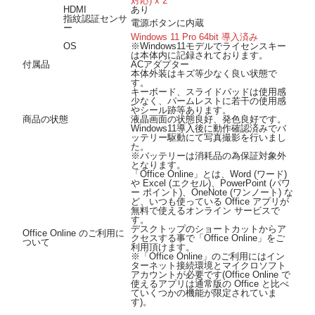
対応) x 2
HDMI
あり
指紋認証センサ
電源ボタンに内蔵
ー
Windows 11 Pro 64bit 導入済み
OS
※Windows11モデルでライセンスキー
は本体内に記録されております。
付属品
ACアダプター
本体外装はキズ等少なく良い状態で
す。
キーボード、スライドパッドは使用感
少なく、パームレストに若干の使用感
やシール跡等あります。
商品の状態
液晶画面の状態良好、発色良好です。
Windows11導入後に動作確認済みでバ
ッテリー駆動にて写真撮影を行いまし
た。
※バッテリーは消耗品の為保証対象外
となります。
「Office Online」とは、Word (ワード)
や Excel (エクセル)、PowerPoint (パワ
ー ポイント)、OneNote (ワンノート) な
ど、いつも使っている Office アプリが
無料で使えるオンライン サービスで
す。
デスクトップのショートカットからア
Office Online のご利用に
クセスする事で「Office Online」をご
ついて
利用頂けます。
※「Office Online」のご利用にはイン
ターネット接続環境とマイクロソフト
アカウントが必要です(Office Online で
使えるアプリは通常版の Office と比べ
ていくつかの機能が限定されていま
す)。