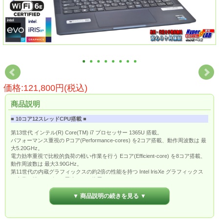
価格:121,800円(税込)
商品説明
■ 10コア12スレッドCPU搭載 ■
第13世代 インテル(R) Core(TM) i7 プロセッサー 1365U 搭載。
パフォーマンス重視の Pコア(Performance-cores) を2コア搭載、動作周波数は 最
大5.20GHz。
電力効率重視で比較的負荷の軽い作業を行う Eコア(Efficient-core) を8コア搭載、
動作周波数は 最大3.90GHz。
第11世代の内蔵グラフィックスの約2倍の性能を持つ Intel IrisXe グラフィックス
を内蔵、軽めのゲーム用途でもご使用いただけます。
■ 高解像度液晶 ■
▼ 商品説明の続きを見る ▼
13.3インチ WUXGA (1,920 x 1,200) アンチグレア (16:10) WVA液晶搭載。
液晶パネルは視野角の広いWVA(ワイドビューイングアングル)、フルHDよりも縦
に広いWUXGA表示で生産性が向上します。