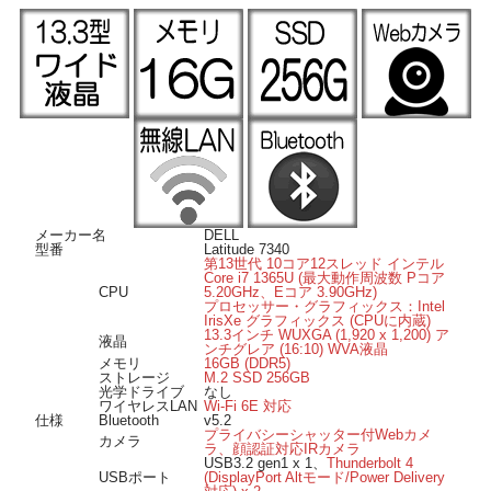
■ 高速ワイヤレスLAN搭載 ■
高速無線LAN規格「Wi-Fi 6E」に対応したワイヤレスLAN搭載なので、Wi-Fiでも
有線並みの高速なネット通信が可能です。
■ 豊富な生体認証機能 ■
電源ボタンに指紋認証センサーを内蔵、IRカメラも搭載で顔認証によるロック画
面の解除も可能です。
■ Windows 11 導入済み ■
OSは Windows 11 Pro 64bit 導入済み。届いてすぐにWindows11が起動します。
■ オススメのポイント ■
ストレージは高速に動作する M.2SSD256GB、メモリは16GB(DDR5)搭載で快適
メーカー名
DELL
に動作します。
型番
Latitude 7340
HDMI出力端子付きなので、リビングの大画面液晶テレビにも出力可能。
第13世代 10コア12スレッド インテル
DisplayPort AltモードやPower Deliveryに対応した Thunderbolt4 ポートを装備、高
Core i7 1365U (最大動作周波数 Pコア
CPU
5.20GHz、Eコア 3.90GHz)
速デバイスの接続も可能です。
プロセッサー・グラフィックス：Intel
プライバシーシャッター付Webカメラを搭載、使用しない時は物理的にカメラを
IrisXe グラフィックス (CPUに内蔵)
シャットアウトできます。
13.3インチ WUXGA (1,920 x 1,200) ア
液晶
Bluetooth搭載で、対応機器がワイヤレスで接続できます。
ンチグレア (16:10) WVA液晶
メモリ
16GB (DDR5)
ストレージ
M.2 SSD 256GB
光学ドライブ
なし
ワイヤレスLAN
Wi-Fi 6E 対応
仕様
Bluetooth
v5.2
プライバシーシャッター付Webカメ
カメラ
ラ、顔認証対応IRカメラ
USB3.2 gen1 x 1、
Thunderbolt 4
USBポート
(DisplayPort Altモード/Power Delivery