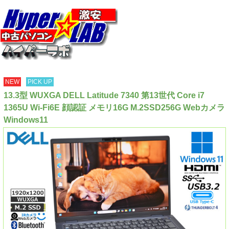
NEW
PICK UP
13.3型 WUXGA DELL Latitude 7340 第13世代 Core i7
1365U Wi-Fi6E 顔認証 メモリ16G M.2SSD256G Webカメラ
Windows11