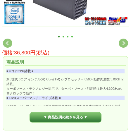
価格:36,800円(税込)
商品説明
■ 6コアCPU搭載 ■
第8世代 6コア インテル(R) Core(TM) i5 プロセッサー 8500 (動作周波数 3.00GHz)
搭載。
ターボブーストテクノロジー対応で、ターボ・ブースト利用時は最大4.10GHzの
高クロックで動作！
■ DVDスーパーマルチドライブ搭載 ■
DVDスーパーマルチドライブ搭載ですのでCDやDVDの再生や書き込みにも対応。
お手持ちのディスクメディアのソフトのインストールも可能です。
■ Windows 11 導入済み ■
▼ 商品説明の続きを見る ▼
OSは、Windows 11 Pro 64bit 導入済み。届いて設置すればすぐにWindows11をご
使用いただけます。