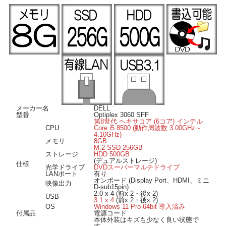
■ オススメのポイント ■
ストレージはM.2SSD256GBにOS導入済みで、データ用にHDD500GBを搭載した
デュアルストレージ仕様。
ギガビットLAN搭載なので、光回線などの高速通信でインターネットが楽しめま
す。
オンボードでHDMI出力端子を搭載していますのでリビングの大画面テレビ等にも
出力可能です。
本体はスリムな省スペースタイプですので場所を取らずに設置が可能です。
メーカー名
DELL
型番
Optiplex 3060 SFF
第8世代 ヘキサコア (6コア) インテル
CPU
Core i5 8500 (動作周波数 3.00GHz～
4.10GHz)
メモリ
8GB
M.2 SSD 256GB
ストレージ
HDD 500GB
(デュアルストレージ)
仕様
光学ドライブ
DVDスーパーマルチドライブ
LANポート
有り
オンボード (Display Port、HDMI、ミニ
映像出力
D-sub15pin)
2.0 x 4 (前x 2・後x 2)
USB
3.1 x 4
(前x 2・後x 2)
OS
Windows 11 Pro 64bit 導入済み
付属品
電源コード
本体外装はキズも少なく良い状態で