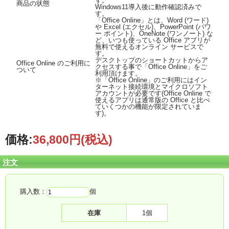
す。
商品の状態
Windows11導入後に動作確認済みで
す。
「Office Online」とは、Word (ワード)
や Excel (エクセル)、PowerPoint (パワ
ー ポイント)、OneNote (ワンノート) な
ど、いつも使っている Office アプリが
無料で使えるオンライン サービスで
す。
デスクトップのショートカットからア
Office Online のご利用に
クセスする事で「Office Online」をご
ついて
利用頂けます。
※「Office Online」のご利用にはイン
ターネット接続環境とマイクロソフト
アカウントが必要です(Office Online で
使えるアプリは通常版の Office と比べ
ていくつかの機能が限定されていま
す)。
価格:
36,800円
(税込)
注文
購入数：
個
在庫
1個