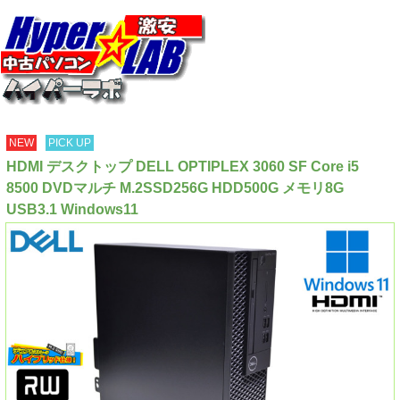
NEW
PICK UP
HDMI デスクトップ DELL OPTIPLEX 3060 SF Core i5
8500 DVDマルチ M.2SSD256G HDD500G メモリ8G
USB3.1 Windows11