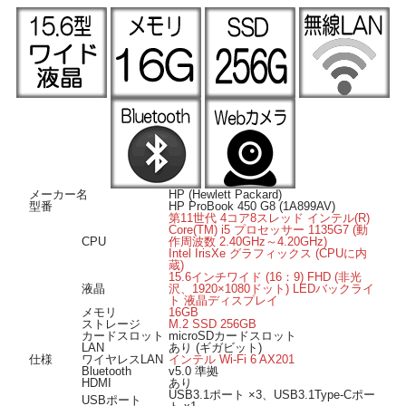
■ 高速ワイヤレスLAN搭載 ■
高速無線LAN規格「IEEE802.11ax (Wi-Fi6)」に対応したワイヤレスLAN搭載なの
で、ワイヤレスでも高速なネット通信が可能です。
Bluetooth搭載ですのでマウスやヘッドホンなどの様々な対応機器がワイヤレスで
繋がります。
■ Windows 11 導入済み ■
OSは Windows 11 Pro 64bit 導入済み。届いてすぐに使用可能です。
■ オススメのポイント ■
ストレージはOSやアプリ起動が高速なM.2SSD256GBにOSインストール済み、メ
モリは16GB搭載ですので快適に動作します。
Webカメラ搭載ですのでリモートミーティングやオンライン飲み会などにも活用
メーカー名
HP (Hewlett Packard)
可能です。
型番
HP ProBook 450 G8 (1A899AV)
USB3.1Type-Cポートを装備、コネクタ部分に上下の区別がないため、差し込み方
第11世代 4コア8スレッド インテル(R)
Core(TM) i5 プロセッサー 1135G7 (動
向を間違える心配がありません。
CPU
作周波数 2.40GHz～4.20GHz)
HDMI出力端子付きですのでHDMI入力のある外部モニターへの映像出力が可能。
Intel IrisXe グラフィックス (CPUに内
microSDスロットを装備、変換アダプターを使わずに直接microSDメディアの読み
蔵)
書きが可能です。
15.6インチワイド (16：9) FHD (非光
液晶
沢、1920×1080ドット) LEDバックライ
ト 液晶ディスプレイ
メモリ
16GB
ストレージ
M.2 SSD 256GB
カードスロット
microSDカードスロット
LAN
あり (ギガビット)
仕様
ワイヤレスLAN
インテル Wi-Fi 6 AX201
Bluetooth
v5.0 準拠
HDMI
あり
USB3.1ポート ×3、USB3.1Type-Cポー
USBポート