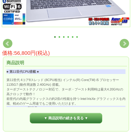
価格:56,800円(税込)
商品説明
■ 第11世代CPU搭載 ■
第11世代 4コア8スレッド (8CPU相当) インテル(R) Core(TM) i5 プロセッサー
1135G7 (動作周波数 2.40GHz) 搭載。
ターボブーストテクノロジー対応で、ターボ・ブースト利用時は最大4.20GHzの
高クロックで動作！
前世代の内蔵グラフィックスの約2倍の性能を持つ Intel IrisXe グラフィックスを内
蔵、軽めのゲーム用途でもご使用いただけます。
■ フルHD 15.6型液晶 ■
15.6インチワイド (16：9) FHD (非光沢、1920×1080ドット) LEDバックライト 液
▼ 商品説明の続きを見る ▼
晶ディスプレイ搭載。
解像度の高いフルHD表示ですのでウインドウを並べての作業やWebページなども
スクロールが少なく閲覧できます。