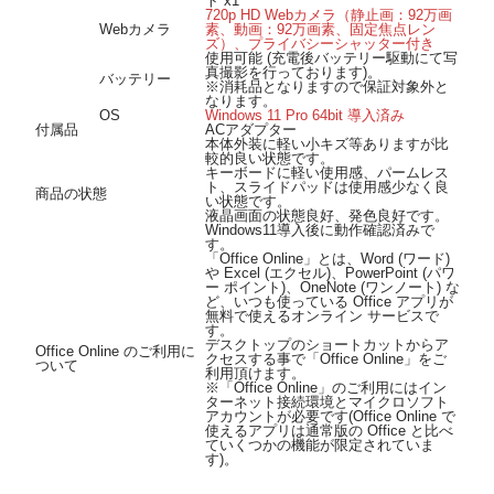
ト x1
720p HD Webカメラ（静止画：92万画
Webカメラ
素、動画：92万画素、固定焦点レン
ズ）、プライバシーシャッター付き
使用可能 (充電後バッテリー駆動にて写
真撮影を行っております)。
バッテリー
※消耗品となりますので保証対象外と
なります。
OS
Windows 11 Pro 64bit 導入済み
付属品
ACアダプター
本体外装に軽い小キズ等ありますが比
較的良い状態です。
キーボードに軽い使用感、パームレス
ト、スライドパッドは使用感少なく良
商品の状態
い状態です。
液晶画面の状態良好、発色良好です。
Windows11導入後に動作確認済みで
す。
「Office Online」とは、Word (ワード)
や Excel (エクセル)、PowerPoint (パワ
ー ポイント)、OneNote (ワンノート) な
ど、いつも使っている Office アプリが
無料で使えるオンライン サービスで
す。
デスクトップのショートカットからア
Office Online のご利用に
クセスする事で「Office Online」をご
ついて
利用頂けます。
※「Office Online」のご利用にはイン
ターネット接続環境とマイクロソフト
アカウントが必要です(Office Online で
使えるアプリは通常版の Office と比べ
ていくつかの機能が限定されていま
す)。