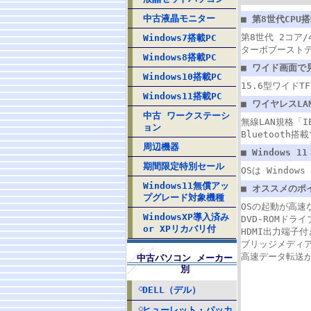
中古液晶モニター
■ 第8世代CPU搭
第8世代 2コア/4
Windows7搭載PC
ターボブーストテ
Windows8搭載PC
■ ワイド画面で
Windows10搭載PC
15.6型ワイドT
Windows11搭載PC
■ ワイヤレスLA
中古 ワークステーシ
無線LAN規格「
ョン
Bluetoot
周辺機器
■ Windows 1
期間限定特別セール
OSは Windo
Windows11無償アッ
■ オススメのポ
プグレード対象機種
OSの起動が高速
WindowsXP導入済み
DVD-ROMド
or XPリカバリ付
HDMI出力端子
ブリッジメディ
高速データ転送が
中古パソコン メーカー
別
DELL（デル）
ヒューレット・パッカ