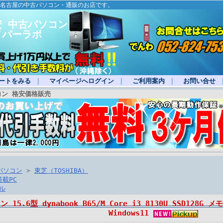
・名古屋の中古パソコン・通販のお店です。
安 中古パソコン
イパーラボ
ートをみる
｜
マイページへログイン
｜
ご利用案内
｜
お問い合せ
コン 格安価格販売
パソコン
>
東芝（TOSHIBA）
搭載PC
ル
5.6型 dynabook B65/M Core i3 8130U SSD128G メモリ
Windows11