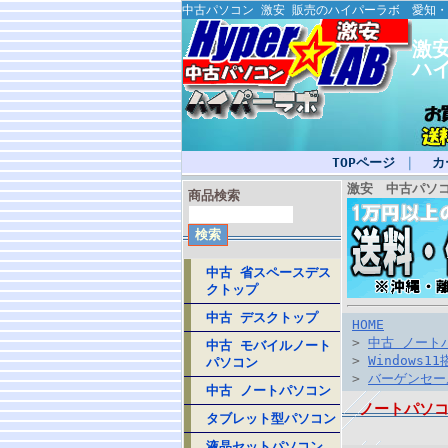
中古パソコン 激安 販売のハイパーラボ 愛知
激
ハ
TOPページ
｜
カ
激安 中古パソ
商品検索
中古 省スペースデス
クトップ
中古 デスクトップ
HOME
>
中古 ノート
中古 モバイルノート
>
Windows11
パソコン
>
バーゲンセー
中古 ノートパソコン
ノートパソコン 1
タブレット型パソコン
液晶セットパソコン