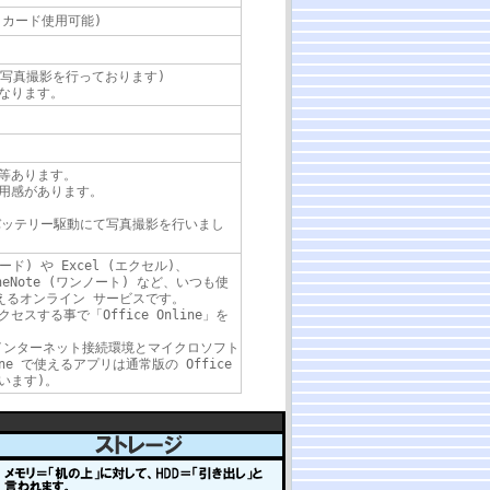
リカード使用可能)
て写真撮影を行っております)
なります。
等あります。
用感があります。
でバッテリー駆動にて写真撮影を行いまし
ワード) や Excel (エクセル)、
OneNote (ワンノート) など、いつも使
使えるオンライン サービスです。
スする事で「Office Online」を
用にはインターネット接続環境とマイクロソフト
ine で使えるアプリは通常版の Office
います)。