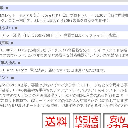
載 ■
スレッド インテル(R) Core(TM) i3 プロセッサー 8130U (動作周波数
クノロジー対応で、利用時は最大3.40GHzの高クロックで動作！
見やすい ■
FTカラー液晶 (HD:1366×768ドット 省電力LEDバックライト) 搭載。
N搭載 ■
IEEE802.11ac」に対応したワイヤレスLAN搭載なので、ワイヤレスでも
h搭載ですのでヘッドホンやマウスなどの様々な対応機器がワイヤレスで繋がりま
1 導入済み ■
ws 11 Pro 64bit 導入済み。届いてすぐにご使用いただけます。
イント ■
なSSD128GB搭載、容量は少ないですがクラウドストレージなどを併用する
ライブ搭載、DVDの再生やお手持ちのディスクメディアのソフトのインストール
付きですのでリビングの大画面液晶テレビなどのHDMI入力のある外部モニタ
アスロット搭載で、SDカードメディアの読み込みや書き込みに対応していま
可能なUSB3.0ポートを4か所搭載、USB接続で使用できる様々なデバイス