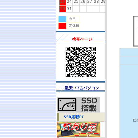
23
24
25
26
27
28
29
30
31
今日
定休日
携帯ページ
激安 中古パソコン
SSD搭載PC
仕