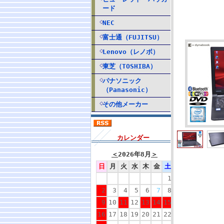
ード
NEC
富士通（FUJITSU）
Lenovo（レノボ）
東芝（TOSHIBA）
パナソニック
（Panasonic）
その他メーカー
カレンダー
＜
2026年8月
＞
日
月
火
水
木
金
土
1
2
3
4
5
6
7
8
9
10
11
12
13
14
15
16
17
18
19
20
21
22