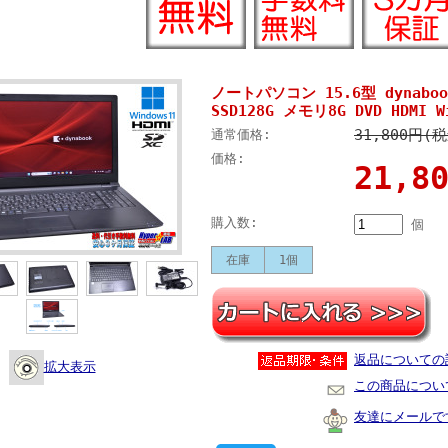
ノートパソコン 15.6型 dynabook 
SSD128G メモリ8G DVD HDMI Wi
31,800円(
通常価格:
価格:
21,
購入数:
個
在庫
1個
返品についての
拡大表示
この商品につい
友達にメールで