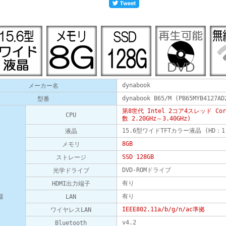
dynabook
メーカー名
dynabook B65/M (PB65MYB4127AD
型番
第8世代 Intel 2コア4スレッド Co
CPU
数 2.20GHz～3.40GHz)
15.6型ワイドTFTカラー液晶 (HD：1
液晶
8GB
メモリ
SSD 128GB
ストレージ
DVD-ROMドライブ
光学ドライブ
有り
HDMI出力端子
有り
様
LAN
IEEE802.11a/b/g/n/ac準拠
ワイヤレスLAN
v4.2
Bluetooth