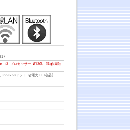
21)
re i3 プロセッサー 8130U (動作周波
,366×768ドット 省電力LED液晶)