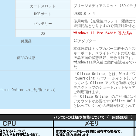
ブリッジメディアスロット (SDメモ
カードスロット
USB3.0 x 4
USBポート
使用可能 (充電後バッテリー駆動に
バッテリー
※消耗品となりますので保証対象外と
Windows 11 Pro 64bit 導入済み
OS
ACアダプター
付属品
本体外装はトップカバーに若干のキズ
キーボード、スライドパッドに軽い使
商品の状態
液晶画面の状態良好、発色良好です。
Windows11導入後に動作確認済み
た。
「Office Online」とは、Word (
PowerPoint (パワー ポイント)、
っている Office アプリが無料で
デスクトップのショートカットからアクセ
ffice Online のご利用について
ご利用頂けます。
※「Office Online」のご利
アカウントが必要です(Office Onl
と比べていくつかの機能が限定されて