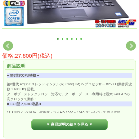
価格:27,800円(税込)
商品説明
■ 第8世代CPU搭載 ■
第8世代 4コア/8スレッド インテル(R) Core(TM) i5 プロセッサー 8250U (動作周波
数 1.60GHz) 搭載。
ターボブーストテクノロジー対応で、ターボ・ブースト利用時は最大3.40GHzの
高クロックで動作！
■ 13.3型フルHD液晶 ■
13.3型ワイド(16:9)、解像度：フルHD 1920 x 1080 アンチグレア 液晶搭載。
解像度の高いフルHD表示ですのでウインドウを並べての作業やWebページなども
スクロールが少なく閲覧できます。
▼ 商品説明の続きを見る ▼
■ ワイヤレスLAN搭載 ■
無線LAN規格「IEEE802.11ac」に対応したワイヤレスLAN搭載なので、ワイヤレ