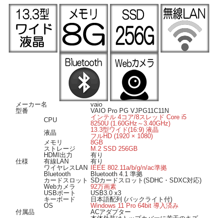
スでも快適なネット通信が可能です。
Bluetooth搭載ですのでマウスやヘッドホンなどの様々な対応機器がワイヤレスで
繋がります。
■ Windows 11 導入済み ■
OSは Windows 11 Pro 64bit 導入済み、届いてすぐに使えます。
■ オススメのポイント ■
高速ストレージ m.2SSD256GBを搭載ですので快適に動作します。
HDMI出力端子付きなので、リビングの大画面液晶テレビにも出力可能。
Webカメラ搭載ですのでリモートワークやライブ配信などにも活用可能です。
薄型でスタイリッシュなデザインのモバイルノートパソコンです。
メーカー名
vaio
型番
VAIO Pro PG VJPG11C11N
インテル 4コア/8スレッド Core i5
CPU
8250U (1.60GHz～3.40GHz)
13.3型ワイド(16:9) 液晶
液晶
フルHD (1920 × 1080)
メモリ
8GB
ストレージ
M.2 SSD 256GB
HDMI出力
有り
仕様
有線LAN
有り
ワイヤレスLAN
IEEE 802.11a/b/g/n/ac準拠
Bluetooth
Bluetooth 4.1 準拠
カードスロット
SDカードスロット(SDHC・SDXC対応)
Webカメラ
92万画素
USBポート
USB3.0 x3
キーボード
日本語配列 (バックライト付)
OS
Windows 11 Pro 64bit 導入済み
付属品
ACアダプター