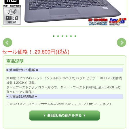
セール価格！:29,800円(税込)
商品説明
■ 第10世代CPU搭載 ■
第10世代 2コア4スレッド インテル(R) Core(TM) i3 プロセッサー 1005G1 (動作周
波数 1.20GHz) 搭載。
ターボブーストテクノロジー対応で、ターボ・ブースト利用時は最大3.40GHzの
高クロックで動作！
■ 大画面15.6型液晶 ■
大画面15.6インチワイドTFTカラーHD液晶ディスプレイ LEDバックライト
(1,366×768/最大1,677万色)
■ ワイヤレスLAN搭載 ■
▼ 商品説明の続きを見る ▼
無線LAN規格「IEEE802.11ac」に対応したワイヤレスLAN搭載なので、ワイヤレ
スでも快適なネット通信が可能です。