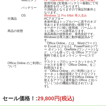
Webカメラ
HP TrueVision HD カメラ (92万画素)
使用可能 (充電後バッテリー駆動にて写
真撮影を行っております)。
バッテリー
※消耗品となりますので保証対象外と
なります。
OS
Windows 11 Pro 64bit 導入済み
付属品
ACアダプター
本体外装はトップカバーに若干のキズ
等ありますが比較的良い状態です。
キーボードに軽い使用感、パームレス
商品の状態
トに薄いシール跡等あります。
液晶画面の状態良好、発色良好です。
Windows11導入後に動作確認済みで
す。
「Office Online」とは、Word (ワード)
や Excel (エクセル)、PowerPoint (パワ
ー ポイント)、OneNote (ワンノート) な
ど、いつも使っている Office アプリが
無料で使えるオンライン サービスで
す。
デスクトップのショートカットからア
Office Online のご利用に
クセスする事で「Office Online」をご
ついて
利用頂けます。
※「Office Online」のご利用にはイン
ターネット接続環境とマイクロソフト
アカウントが必要です(Office Online で
使えるアプリは通常版の Office と比べ
ていくつかの機能が限定されていま
す)。
セール価格！:
29,800円(税込)