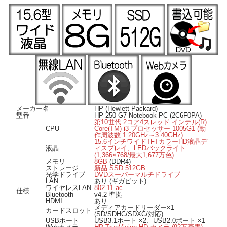
Bluetooth搭載ですのでマウスやヘッドホンなどの様々な対応機器がワイヤレスで
繋がります。
■ Windows 11 導入済み ■
OSは Windows 11 Pro 64bit 導入済み。届いてすぐに使用可能です。
■ オススメのポイント ■
ストレージは新品SSD512GBに換装済みですので快適に動作します。
Webカメラ搭載ですのでライブ配信やオンライン飲み会などにも活用可能です。
DVDスーパーマルチドライブを搭載、DVDのライティングやお手持ちのディスク
メディアのソフトのインストールも可能。
HDMI出力端子付きなのでHDMI入力のある外部モニターへの映像出力が可能で
す。
メディアカードリーダー搭載、SDカードメディアの読み書きが可能です。
メーカー名
HP (Hewlett Packard)
型番
HP 250 G7 Notebook PC (2C6F0PA)
第10世代 2コア4スレッド インテル(R)
CPU
Core(TM) i3 プロセッサー 1005G1 (動
作周波数 1.20GHz～3.40GHz)
15.6インチワイドTFTカラーHD液晶デ
液晶
ィスプレイ、LEDバックライト
(1,366×768/最大1,677万色)
メモリ
8GB
(DDR4)
ストレージ
新品 SSD 512GB
光学ドライブ
DVDスーパーマルチドライブ
LAN
あり (ギガビット)
ワイヤレスLAN
802.11 ac
仕様
Bluetooth
v4.2 準拠
HDMI
あり
メディアカードリーダー×1
カードスロット
(SD/SDHC/SDXC/対応)
USBポート
USB3.1ポート ×2、USB2.0ポート ×1