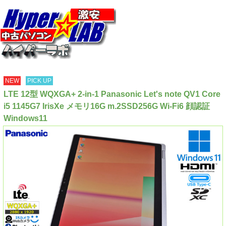
NEW
PICK UP
LTE 12型 WQXGA+ 2-in-1 Panasonic Let's note QV1 Core
i5 1145G7 IrisXe メモリ16G m.2SSD256G Wi-Fi6 顔認証
Windows11