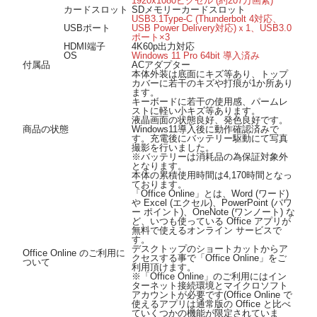
1920x1080ピクセル (約207万画素)
カードスロット
SDメモリーカードスロット
USB3.1Type-C (Thunderbolt 4対応、
USBポート
USB Power Delivery対応)ｘ1、USB3.0
ポート×3
HDMI端子
4K60p出力対応
OS
Windows 11 Pro 64bit 導入済み
付属品
ACアダプター
本体外装は底面にキズ等あり、トップ
カバーに若干のキズや打痕が1か所あり
ます。
キーボードに若干の使用感、パームレ
ストに軽い小キズ等あります。
液晶画面の状態良好、発色良好です。
商品の状態
Windows11導入後に動作確認済みで
す。充電後にバッテリー駆動にて写真
撮影を行いました。
※バッテリーは消耗品の為保証対象外
となります。
本体の累積使用時間は4,170時間となっ
ております。
「Office Online」とは、Word (ワード)
や Excel (エクセル)、PowerPoint (パワ
ー ポイント)、OneNote (ワンノート) な
ど、いつも使っている Office アプリが
無料で使えるオンライン サービスで
す。
デスクトップのショートカットからア
Office Online のご利用に
クセスする事で「Office Online」をご
ついて
利用頂けます。
※「Office Online」のご利用にはイン
ターネット接続環境とマイクロソフト
アカウントが必要です(Office Online で
使えるアプリは通常版の Office と比べ
ていくつかの機能が限定されていま