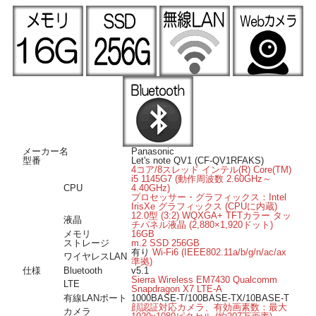
無線LAN規格「IEEE802.11ax (Wi-Fi6)」に対応したワイヤレスLAN搭載なので、
ワイヤレスでも高速なネット通信が可能です。
NTTドコモ、KDDI、SoftBankの3大キャリアに対応したnanoSIMスロットを装
備、通信契約する事でLTE回線での通信が可能です。
■ Windows 11 搭載 ■
OSは Windows 11 Pro 64bit 導入済み。届いてすぐに使えます。
■ オススメのポイント ■
液晶が360度回転し、パソコンからタブレット形状へ変形することができる2-in-1
パソコンです。
ストレージは高速に動作する ｍ.2SSD256GB、メモリは16GB搭載していますので
快適に動作します。
メーカー名
Panasonic
高速ハイグレードな周辺機器を接続可能な USB3.1Type-C（Thunderbolt4対応) ポ
型番
Let's note QV1 (CF-QV1RFAKS)
ートを搭載。
4コア/8スレッド インテル(R) Core(TM)
i5 1145G7 (動作周波数 2.60GHz～
Webカメラを搭載、顔認証対応のIRカメラにより顔を向けるだけでロック画面の
CPU
4.40GHz)
解除も可能です。
プロセッサー・グラフィックス：Intel
Bluetooth 搭載ですのでマウスやヘッドホンなどの様々な対応機器がワイヤレスで
IrisXe グラフィックス (CPUに内蔵)
接続できます。
12.0型 (3:2) WQXGA+ TFTカラー タッ
液晶
チパネル液晶 (2,880×1,920ドット)
SDカードスロットを装備、SDカードメディアの読み込みや書き込みが可能です。
メモリ
16GB
ストレージ
m.2 SSD 256GB
有り
Wi-Fi6 (IEEE802.11a/b/g/n/ac/ax
ワイヤレスLAN
準拠)
仕様
Bluetooth
v5.1
Sierra Wireless EM7430 Qualcomm
LTE
Snapdragon X7 LTE-A
有線LANポート
1000BASE-T/100BASE-TX/10BASE-T
顔認証対応カメラ、有効画素数：最大
カメラ