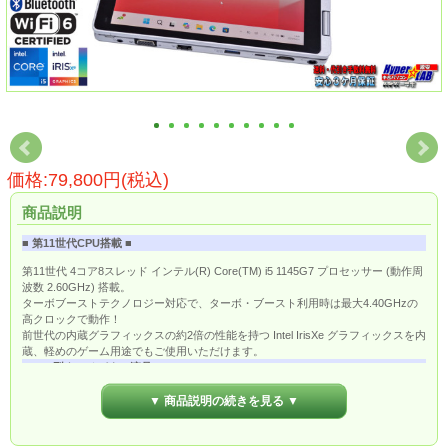
価格:79,800円(税込)
商品説明
■ 第11世代CPU搭載 ■
第11世代 4コア8スレッド インテル(R) Core(TM) i5 1145G7 プロセッサー (動作周
波数 2.60GHz) 搭載。
ターボブーストテクノロジー対応で、ターボ・ブースト利用時は最大4.40GHzの
高クロックで動作！
前世代の内蔵グラフィックスの約2倍の性能を持つ Intel IrisXe グラフィックスを内
蔵、軽めのゲーム用途でもご使用いただけます。
■ 12.0型タッチパネル液晶 ■
12.0型 (3:2) WQXGA+ TFTカラー タッチパネル液晶 (2,880×1,920ドット) 搭載。
▼ 商品説明の続きを見る ▼
高解像度で表示領域が広く、タッチパネルですのでスマホのように直感的に操作
できます。
■ ワイヤレスLAN & LTE通信可能 ■