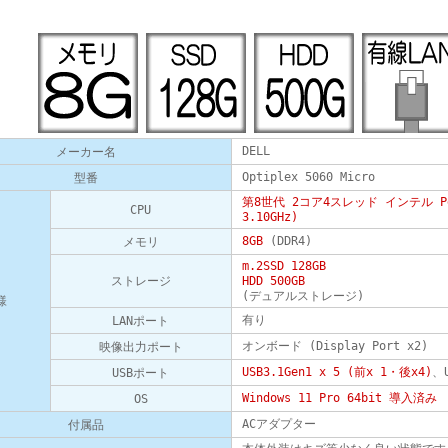
DELL
メーカー名
Optiplex 5060 Micro
型番
第8世代 2コア4スレッド インテル Pen
CPU
3.10GHz)
8GB
(DDR4)
メモリ
m.2SSD 128GB
ストレージ
HDD 500GB
(デュアルストレージ)
様
有り
LANポート
オンボード (Display Port x2)
映像出力ポート
USB3.1Gen1 x 5 (前x 1・後x4)
、U
USBポート
Windows 11 Pro 64bit 導入済み
OS
ACアダプター
付属品