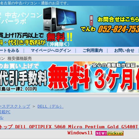
・名古屋の中古パソコン・通販のお店です。
安 中古パソコン
イパーラボ
ートをみる
｜
マイページへログイン
｜
ご利用案内
｜
お問い合せ
コン 格安価格販売
ースデスクトップ
>
DELL（デル）
搭載PC
ル
 DELL OPTIPLEX 5060 Micro Pentium Gold G5400T m
Windows11