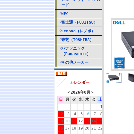
ード
NEC
富士通（FUJITSU）
Lenovo（レノボ）
東芝（TOSHIBA）
パナソニック
（Panasonic）
その他メーカー
カレンダー
＜
2026年8月
＞
日
月
火
水
木
金
土
1
2
3
4
5
6
7
8
9
10
11
12
13
14
15
16
17
18
19
20
21
22