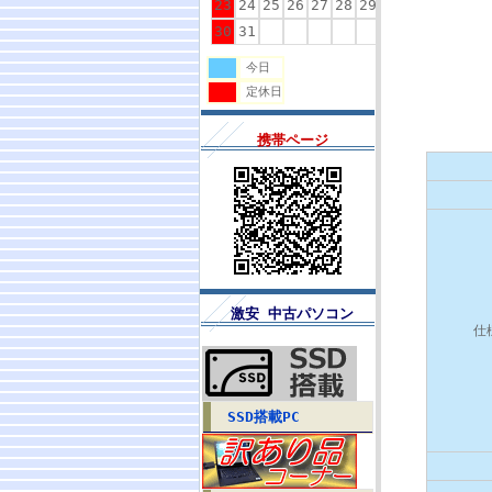
23
24
25
26
27
28
29
30
31
今日
定休日
携帯ページ
激安 中古パソコン
仕
SSD搭載PC