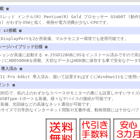
載 ■
レッド インテル(R) Pentium(R) Gold プロセッサー G5400T (動作
電力) がわずか35Wと低く、発熱や電力消費が少ないCPUです。
rt x2搭載 ■
DisplayPortを2か所装備、マルチモニター環境でも使用可能です。
レージハイブリッド仕様 ■
ションが高速に起動する m.2SSD128GBにOSをインストール済みですので
ジにHDD500GBを搭載、大切なデータはHDD側に保存する事で安全なデー
1 導入済み ■
ws 11 Pro 64bit 導入済み、届いて設置すればすぐにWindows11をご使
イント ■
両対応で、机の上のわずかなスペースやモニターの裏にも設置しやすいサイズ
やUSBType-Cポートも装備、様々なデバイスの接続が可能です。
を装備、光回線などの高速なネット通信が可能です。
体サイズで日常的なインターネット閲覧や文書作成、動画視聴には十分なパフ