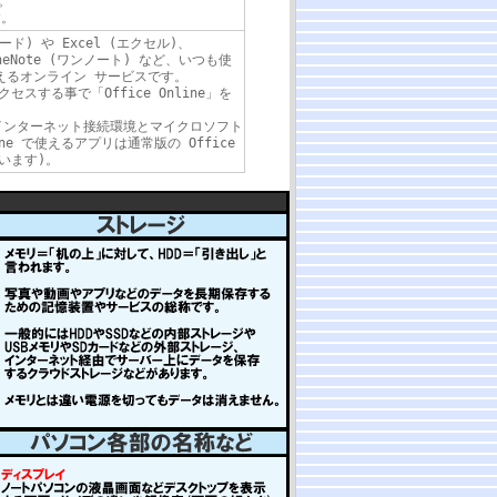
。
す。
ワード) や Excel (エクセル)、
OneNote (ワンノート) など、いつも使
使えるオンライン サービスです。
スする事で「Office Online」を
用にはインターネット接続環境とマイクロソフト
ine で使えるアプリは通常版の Office
います)。