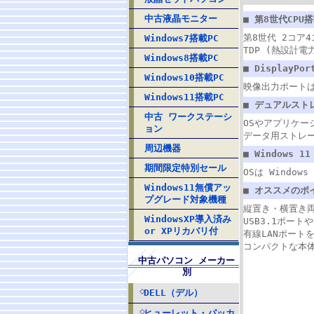
中古液晶モニター
■ 第8世代CPU搭
第8世代 2コア4ス
Windows7搭載PC
TDP (熱設計
Windows8搭載PC
■ DisplayPo
Windows10搭載PC
映像出力ポートは
Windows11搭載PC
■ デュアルスト
中古 ワークステーシ
OSやアプリケー
ョン
データ用ストレー
周辺機器
■ Windows 1
期間限定特別セール
OSは Windo
Windows11無償アッ
■ オススメのポ
プグレード対象機種
縦置き・横置き
WindowsXP導入済み
USB3.1ポート
or XPリカバリ付
有線LANポート
コンパクトな本
中古パソコン メーカー
別
DELL（デル）
ヒューレット・パッカ