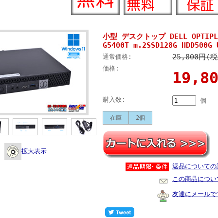
小型 デスクトップ DELL OPTIPLEX
G5400T m.2SSD128G HDD500G 
25,800円(
通常価格:
価格:
19,
購入数:
個
在庫
2個
拡大表示
返品についての
この商品につい
友達にメールで