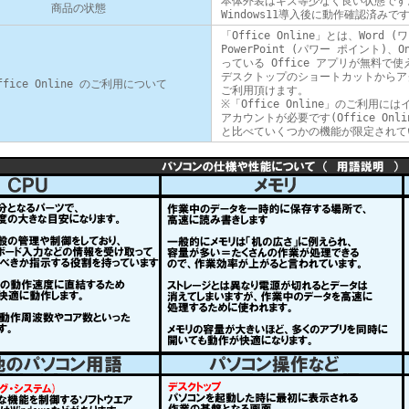
本体外装はキズ等少なく良い状態です
商品の状態
Windows11導入後に動作確認済みで
「Office Online」とは、Word (
PowerPoint (パワー ポイント)、
っている Office アプリが無料で
デスクトップのショートカットからアクセ
ffice Online のご利用について
ご利用頂けます。
※「Office Online」のご利
アカウントが必要です(Office Onl
と比べていくつかの機能が限定されて