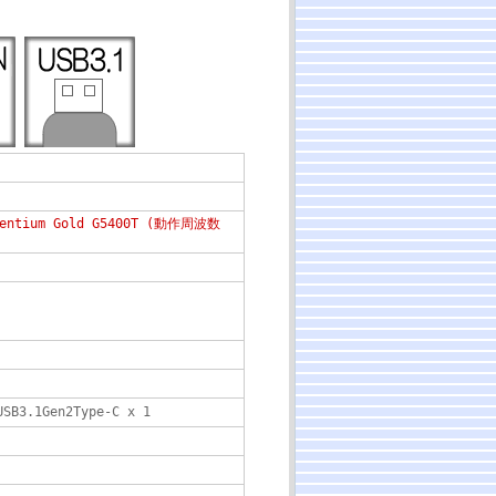
tium Gold G5400T (動作周波数
SB3.1Gen2Type-C x 1