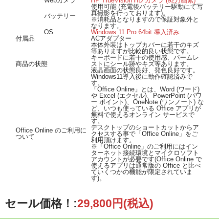
Webカメラ
HP TrueVision HD カメラ (92万画素)
使用可能 (充電後バッテリー駆動にて写
真撮影を行っております)。
バッテリー
※消耗品となりますので保証対象外と
なります。
OS
Windows 11 Pro 64bit 導入済み
付属品
ACアダプター
本体外装はトップカバーに若干のキズ
等ありますが比較的良い状態です。
キーボードに若干の使用感、パームレ
商品の状態
ストにシール跡やキズ等あります。
液晶画面の状態良好、発色良好です。
Windows11導入後に動作確認済みで
す。
「Office Online」とは、Word (ワード)
や Excel (エクセル)、PowerPoint (パワ
ー ポイント)、OneNote (ワンノート) な
ど、いつも使っている Office アプリが
無料で使えるオンライン サービスで
す。
デスクトップのショートカットからア
Office Online のご利用に
クセスする事で「Office Online」をご
ついて
利用頂けます。
※「Office Online」のご利用にはイン
ターネット接続環境とマイクロソフト
アカウントが必要です(Office Online で
使えるアプリは通常版の Office と比べ
ていくつかの機能が限定されていま
す)。
セール価格！:
29,800円(税込)