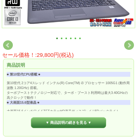
セール価格！:29,800円(税込)
商品説明
■ 第10世代CPU搭載 ■
第10世代 2コア4スレッド インテル(R) Core(TM) i3 プロセッサー 1005G1 (動作周
波数 1.20GHz) 搭載。
ターボブーストテクノロジー対応で、ターボ・ブースト利用時は最大3.40GHzの
高クロックで動作！
■ 大画面15.6型液晶 ■
大画面15.6インチワイドTFTカラーHD液晶ディスプレイ LEDバックライト
(1,366×768/最大1,677万色)
■ ワイヤレスLAN搭載 ■
▼ 商品説明の続きを見る ▼
無線LAN規格「IEEE802.11ac」に対応したワイヤレスLAN搭載なので、ワイヤレ
スでも快適なネット通信が可能です。