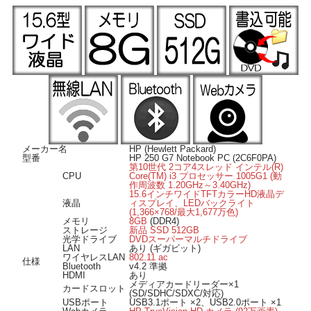
Bluetooth搭載ですのでマウスやヘッドホンなどの様々な対応機器がワイヤレスで
繋がります。
■ Windows 11 導入済み ■
OSは Windows 11 Pro 64bit 導入済み。届いてすぐに使用可能です。
■ オススメのポイント ■
ストレージは新品SSD512GBに換装済みですので快適に動作します。
Webカメラ搭載ですのでライブ配信やオンライン飲み会などにも活用可能です。
DVDスーパーマルチドライブを搭載、DVDのライティングやお手持ちのディスク
メディアのソフトのインストールも可能。
HDMI出力端子付きなのでHDMI入力のある外部モニターへの映像出力が可能で
す。
メディアカードリーダー搭載、SDカードメディアの読み書きが可能です。
メーカー名
HP (Hewlett Packard)
型番
HP 250 G7 Notebook PC (2C6F0PA)
第10世代 2コア4スレッド インテル(R)
CPU
Core(TM) i3 プロセッサー 1005G1 (動
作周波数 1.20GHz～3.40GHz)
15.6インチワイドTFTカラーHD液晶デ
液晶
ィスプレイ、LEDバックライト
(1,366×768/最大1,677万色)
メモリ
8GB
(DDR4)
ストレージ
新品 SSD 512GB
光学ドライブ
DVDスーパーマルチドライブ
LAN
あり (ギガビット)
ワイヤレスLAN
802.11 ac
仕様
Bluetooth
v4.2 準拠
HDMI
あり
メディアカードリーダー×1
カードスロット
(SD/SDHC/SDXC/対応)
USBポート
USB3.1ポート ×2、USB2.0ポート ×1