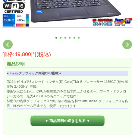
価格:49,800円(税込)
商品説明
■ IrisXeグラフィック内蔵CPU搭載 ■
第11世代 4コア8スレッド インテル(R) Core(TM) i5 プロセッサー 1135G7 (動作周
波数 2.40GHz) 搭載。
使用状況に合わせ、CPUが処理能力を自動で向上させるターボブーストテクノロ
ジー対応で、最大4.20GHzの高クロックで動作！
前世代の内蔵グラフィックスの約2倍の性能を持つ Intel IrisXe グラフィックスを内
蔵、軽めのゲーム用途でもご使用いただけます。
■ 高解像度フルHD液晶 ■
13.3型 FHD (1920x1080) 広視野角 TFTカラー LED液晶 (ノングレア) 搭載。
▼ 商品説明の続きを見る ▼
解像度の高いフルHD表示ですので画面を広く使えて作業効率が向上します。
■ 高速ワイヤレスLAN搭載 ■