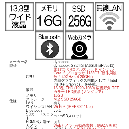
高速無線LAN規格「IEEE802.11ax (Wi-Fi 6)」に対応したワイヤレスLAN搭載なの
で、ワイヤレスでも高速なネット通信が可能です。
Bluetooth搭載ですのでマウスやヘッドホンなどの様々な対応機器がワイヤレスで
接続できます。
■ Windows 11 搭載 ■
OSは Windows 11 Pro 64bit 導入済み。届いてすぐにWindows11をご使用いただけ
ます。
■ オススメのポイント ■
OSの起動やアプリケーションの起動が超高速なM.2SSD256GB搭載、駆動部が無
いので省電力・静音性に優れています。
Webカメラを搭載、リモート会議やライブ配信などの用途でもご使用いただけま
す。
メーカー名
dynabook
HDMI出力端子を装備、リビングの大画面液晶テレビ等のHDMI入力のある外部モ
型番
dynabook S73/HS (A6SBHSF89511)
ニターへの映像出力が可能。
第11世代 4コア/8スレッド インテル
Core i5 プロセッサ 1135G7 (動作周波
USB Type-Cポート搭載、リバーシブル接続可能で向きを気にすることなくUSB機
CPU
数 2.40GHz～4.20GHz)
器を接続できます。
内蔵グラフィックス機能として「Intel
microSDスロットを搭載、変換アダプターなしで直接microSDカードメディアの読
Iris Xe Graphics」を搭載。
み書きが可能です。
13.3型 FHD (1920x1080) 広視野角 TFT
液晶
カラー LED液晶 (ノングレア)
メモリ
16GB
ストレージ
M.2 SSD 256GB
仕様
LAN
有り
ワイヤレスLAN
Wi-Fi 6 (IEEE802.11ax)
Bluetooth
v5.1
SDカードスロッ
microSDスロット
ト
HDMI出力端子
あり
カメラ
Webカメラ (有効画素数：約92万画素)