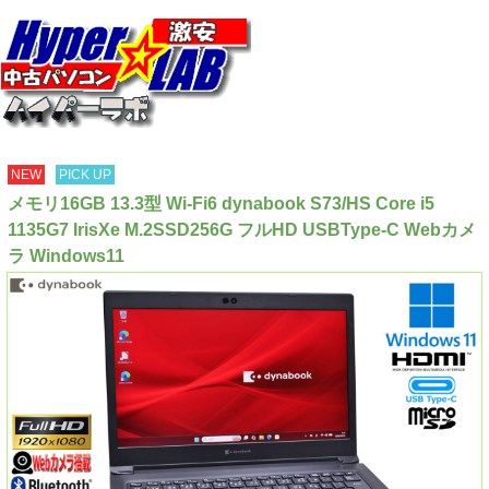
NEW
PICK UP
メモリ16GB 13.3型 Wi-Fi6 dynabook S73/HS Core i5
1135G7 IrisXe M.2SSD256G フルHD USBType-C Webカメ
ラ Windows11