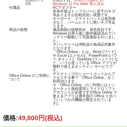
USBポート
USB3.1 x2、
USB3.1Type-C x1
OS
Windows 11 Pro 64bit 導入済み
付属品
ACアダプター
本体外装はトップカバーに若干のキズ
等ありますが比較的良い状態です。
キーボード、スライドパッドは使用感
少なく、パームレストに軽いキズ等あ
ります。
商品の状態
液晶画面の状態良好、発色良好です。
Windows11導入後に動作確認済みでバ
ッテリー駆動にて写真撮影を行いまし
た。
※バッテリーは消耗品の為保証対象外
となります。
「Office Online」とは、Word (ワード)
や Excel (エクセル)、PowerPoint (パワ
ー ポイント)、OneNote (ワンノート) な
ど、いつも使っている Office アプリが
無料で使えるオンライン サービスで
す。
デスクトップのショートカットからア
Office Online のご利用に
クセスする事で「Office Online」をご
ついて
利用頂けます。
※「Office Online」のご利用にはイン
ターネット接続環境とマイクロソフト
アカウントが必要です(Office Online で
使えるアプリは通常版の Office と比べ
ていくつかの機能が限定されていま
す)。
価格:
49,800円
(税込)