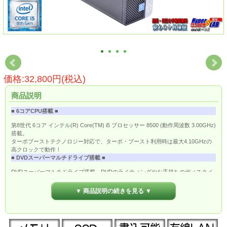
価格:32,800円(税込)
商品説明
■ 6コアCPU搭載 ■
第8世代 6コア インテル(R) Core(TM) i5 プロセッサー 8500 (動作周波数 3.00GHz)
搭載。
ターボブーストテクノロジー対応で、ターボ・ブースト利用時は最大4.10GHzの
高クロックで動作！
■ DVDスーパーマルチドライブ搭載 ■
DVDスーパーマルチドライブ搭載、DVDのライティングやお手持ちのディスクメ
ディアのソフトのインストールが可能です。
■ LAN搭載 ■
▼ 商品説明の続きを見る ▼
ギガビットLAN搭載なので、光回線などの高速通信でインターネットが楽しめま
す。
■ Windows 11 導入済み ■