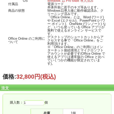
OS
Windows 11 Pro 64bit 導入済み
付属品
電源コード
本体外装に若干のキズ等あります。
商品の状態
Windows11導入後に動作確認済み、ク
リーニング済みです。
「Office Online」とは、Word (ワード)
や Excel (エクセル)、PowerPoint (パワ
ー ポイント)、OneNote (ワンノート) な
ど、いつも使っている Office アプリが
無料で使えるオンライン サービスで
す。
デスクトップのショートカットからア
Office Online のご利用に
クセスする事で「Office Online」をご
ついて
利用頂けます。
※「Office Online」のご利用にはイン
ターネット接続環境とマイクロソフト
アカウントが必要です(Office Online で
使えるアプリは通常版の Office と比べ
ていくつかの機能が限定されていま
す)。
価格:
32,800円
(税込)
注文
購入数：
個
在庫
1個