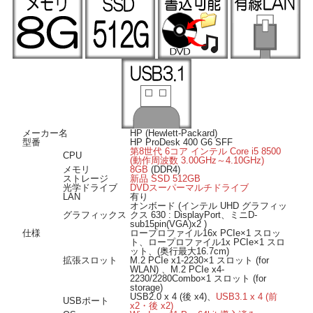
OSは Windows 11 Pro 64bit 導入済み。届いて設置すればすぐに使用可能です。
■ オススメのポイント ■
ストレージは新品SSD512GBに換装済みですのでOSやアプリケーションも高速に
起動します。
映像出力ポートはDisplayPortとVGAポートを装備、2画面出力も可能です。
USB3.1規格に対応していますので高速デバイスの接続も可能です。
省スペースタイプですので場所を取らず少しのスペースにも設置できます。
メーカー名
HP (Hewlett-Packard)
型番
HP ProDesk 400 G6 SFF
第8世代 6コア インテル Core i5 8500
CPU
(動作周波数 3.00GHz～4.10GHz)
メモリ
8GB
(DDR4)
ストレージ
新品 SSD 512GB
光学ドライブ
DVDスーパーマルチドライブ
LAN
有り
オンボード (インテル UHD グラフィッ
グラフィックス
クス 630 : DisplayPort、ミニD-
sub15pin(VGA)x2 )
仕様
ロープロファイル16x PCIe×1 スロッ
ト、ロープロファイル1x PCIe×1 スロ
ット、(奥行最大16.7cm)
拡張スロット
M.2 PCIe x1-2230×1 スロット (for
WLAN) 、M.2 PCIe x4-
2230/2280Combo×1 スロット (for
storage)
USB2.0 x 4 (後 x4)、
USB3.1 x 4 (前
USBポート
x2・後 x2)