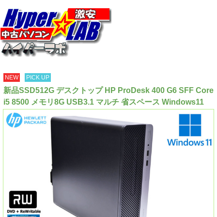
NEW
PICK UP
新品SSD512G デスクトップ HP ProDesk 400 G6 SFF Core
i5 8500 メモリ8G USB3.1 マルチ 省スペース Windows11