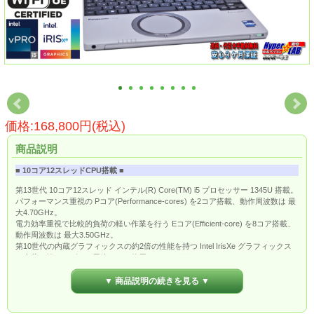
価格:168,800円(税込)
商品説明
■ 10コア12スレッドCPU搭載 ■
第13世代 10コア12スレッド インテル(R) Core(TM) i5 プロセッサー 1345U 搭載。
パフォーマンス重視の Pコア(Performance-cores) を2コア搭載、動作周波数は 最
大4.70GHz。
電力効率重視で比較的負荷の軽い作業を行う Eコア(Efficient-core) を8コア搭載、
動作周波数は 最大3.50GHz。
第10世代の内蔵グラフィックスの約2倍の性能を持つ Intel IrisXe グラフィックス
を内蔵、軽めのゲーム用途でもご使用いただけます。
■ 高解像度FHD+液晶 ■
▼ 商品説明の続きを見る ▼
12.4 型 (3:2) FHD＋ TFTカラー液晶 (1920×1280ドット) アンチグレア液晶搭載。
フルHDよりも縦に広いFHD+表示ですのでWebページなどもスクロールが少なく
閲覧できます。