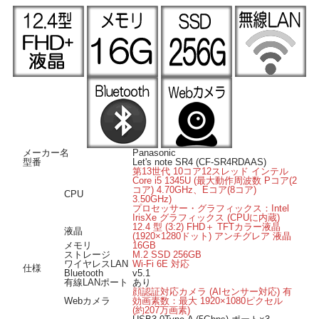
■ 高速ワイヤレスLAN搭載 ■
高速無線LAN規格「Wi-Fi 6E」に対応したワイヤレスLAN搭載なので、Wi-Fiでも
有線並みの高速なネット通信が可能です。
Bluetooth搭載で、ヘッドホンやマウスなどの様々な対応機器がワイヤレスで接続
できます。
■ Windows 11 導入済み ■
OSは Windows 11 Pro 64bit 導入済み。届いてすぐにWindows11が起動します。
■ オススメのポイント ■
ストレージは高速に動作する M.2SSD256GB、メモリは16GB搭載で快適に動作し
ます。
Thunderbolt 4やPower Deliveryに対応した USB3.1Type-C ポートを装備、高速デ
メーカー名
Panasonic
バイスの接続も可能です。
型番
Let's note SR4 (CF-SR4RDAAS)
顔認証に対応したWebカメラを装備、顔を向けるだけでパスワード入力無しでの
第13世代 10コア12スレッド インテル
Core i5 1345U (最大動作周波数 Pコア(2
ログインが可能です。
コア) 4.70GHz、Eコア(8コア)
HDMI出力端子付きですのでHDMI入力のある外部モニターへの映像出力も可能で
CPU
3.50GHz)
す。
プロセッサー・グラフィックス：Intel
PCの本体質量は約0.939kg、小型・軽量でモバイル用途に最適なPanasonicのノー
IrisXe グラフィックス (CPUに内蔵)
12.4 型 (3:2) FHD＋ TFTカラー液晶
トパソコンです。
液晶
(1920×1280ドット) アンチグレア 液晶
メモリ
16GB
ストレージ
M.2 SSD 256GB
ワイヤレスLAN
Wi-Fi 6E 対応
仕様
Bluetooth
v5.1
有線LANポート
あり
顔認証対応カメラ (AIセンサー対応) 有
Webカメラ
効画素数：最大 1920×1080ピクセル
(約207万画素)