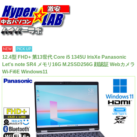
NEW
PICK UP
12.4型 FHD+ 第13世代 Core i5 1345U IrisXe Panasonic
Let's note SR4 メモリ16G M.2SSD256G 顔認証 Webカメラ
Wi-Fi6E Windows11