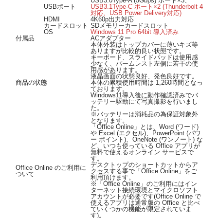
USB3.0Type-A (5Gbps) ポート×3、
USBポート
USB3.1Type-C ポート×2 (Thunderbolt 4
対応、USB Power Delivery対応)
HDMI
4K60p出力対応
カードスロット
SDメモリーカードスロット
OS
Windows 11 Pro 64bit 導入済み
付属品
ACアダプター
本体外装はトップカバーに薄いキズ等
ありますが比較的良い状態です。
キーボード、スライドパッドは使用感
少なく、パームレスト左側に若干の使
用感があります。
液晶画面の状態良好、発色良好です。
商品の状態
本体の累積使用時間は 1,260時間となっ
ております。
Windows11導入後に動作確認済みでバ
ッテリー駆動にて写真撮影を行いまし
た。
※バッテリーは消耗品の為保証対象外
となります。
「Office Online」とは、Word (ワード)
や Excel (エクセル)、PowerPoint (パワ
ー ポイント)、OneNote (ワンノート) な
ど、いつも使っている Office アプリが
無料で使えるオンライン サービスで
す。
デスクトップのショートカットからア
Office Online のご利用に
クセスする事で「Office Online」をご
ついて
利用頂けます。
※「Office Online」のご利用にはイン
ターネット接続環境とマイクロソフト
アカウントが必要です(Office Online で
使えるアプリは通常版の Office と比べ
ていくつかの機能が限定されていま
す)。