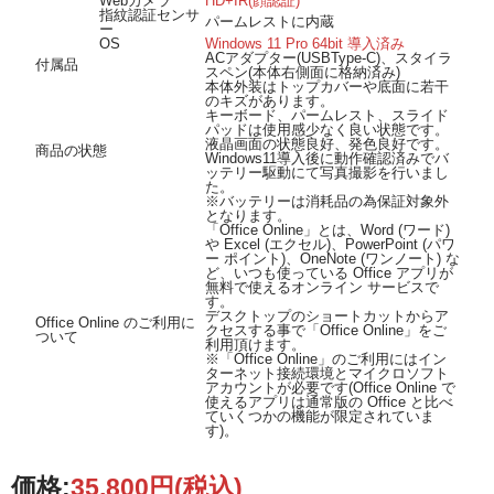
Webカメラ
HD+IR(顔認証)
指紋認証センサ
パームレストに内蔵
ー
OS
Windows 11 Pro 64bit 導入済み
ACアダプター(USBType-C)、スタイラ
付属品
スペン(本体右側面に格納済み)
本体外装はトップカバーや底面に若干
のキズがあります。
キーボード、パームレスト、スライド
パッドは使用感少なく良い状態です。
液晶画面の状態良好、発色良好です。
商品の状態
Windows11導入後に動作確認済みでバ
ッテリー駆動にて写真撮影を行いまし
た。
※バッテリーは消耗品の為保証対象外
となります。
「Office Online」とは、Word (ワード)
や Excel (エクセル)、PowerPoint (パワ
ー ポイント)、OneNote (ワンノート) な
ど、いつも使っている Office アプリが
無料で使えるオンライン サービスで
す。
デスクトップのショートカットからア
Office Online のご利用に
クセスする事で「Office Online」をご
ついて
利用頂けます。
※「Office Online」のご利用にはイン
ターネット接続環境とマイクロソフト
アカウントが必要です(Office Online で
使えるアプリは通常版の Office と比べ
ていくつかの機能が限定されていま
す)。
価格:
35,800円
(税込)