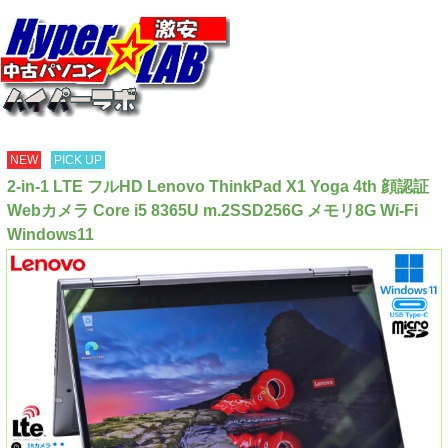
NEW
PICK UP
2-in-1 LTE フルHD Lenovo ThinkPad X1 Yoga 4th 顔認証
Webカメラ Core i5 8365U m.2SSD256G メモリ8G Wi-Fi
Windows11