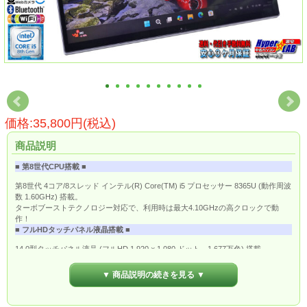
価格:35,800円(税込)
商品説明
■ 第8世代CPU搭載 ■
第8世代 4コア/8スレッド インテル(R) Core(TM) i5 プロセッサー 8365U (動作周波
数 1.60GHz) 搭載。
ターボブーストテクノロジー対応で、利用時は最大4.10GHzの高クロックで動
作！
■ フルHDタッチパネル液晶搭載 ■
14.0型タッチパネル液晶 (フルHD 1,920 × 1,080 ドット、1,677万色) 搭載。
マルチタッチスクリーンでスマホのように画面を直接触れる直感的な操作が可能
です。
▼ 商品説明の続きを見る ▼
■ ワイヤレスLAN & LTE通信 ■
無線LAN規格「IEEE802.11ac」に対応したワイヤレスLAN搭載なので、ワイヤレ