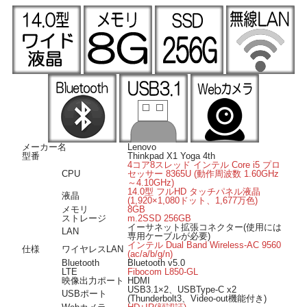
スでも高速なネット通信が可能です。
Bluetooth搭載ですのでマウスやヘッドホンなどの様々な対応機器がワイヤレスで
接続できます。
SIMスロットを装備していますので通信契約をする事で屋外でのLTE通信も可能で
す。
■ Windows 11 導入済み■
OSは Windows 11 Pro 64 bit 導入済み。届いてすぐにご使用いただけます。
■ オススメのポイント ■
液晶部が360度回転、ノートパソコンやタブレットなど使用環境に応じたモードで
の使用が可能です。
高速ストレージ、m.2SSD256GBを搭載していますので動作が快適です。
本体に格納可能な専用スタイラスペンが付属、手書き入力などペンを使った操作
メーカー名
Lenovo
も可能です。
型番
Thinkpad X1 Yoga 4th
顔認証に対応したWebカメラを搭載、リモートワークやライブ配信、顔を向けて
4コア8スレッド インテル Core i5 プロ
CPU
セッサー 8365U (動作周波数 1.60GHz
ロック画面の解除も可能です。
～4.10GHz)
Wi-Fi＆LTE搭載で屋内でも屋外でもメールやネットの確認が可能なレノボの2-in-1
14.0型 フルHD タッチパネル液晶
液晶
ノートパソコンです。
(1,920×1,080ドット、1,677万色)
メモリ
8GB
ストレージ
m.2SSD 256GB
イーサネット拡張コネクター(使用には
LAN
専用ケーブルが必要)
インテル Dual Band Wireless-AC 9560
仕様
ワイヤレスLAN
(ac/a/b/g/n)
Bluetooth
Bluetooth v5.0
LTE
Fibocom L850-GL
映像出力ポート
HDMI
USB3.1×2、USBType-C x2
USBポート
(Thunderbolt3、Video-out機能付き)