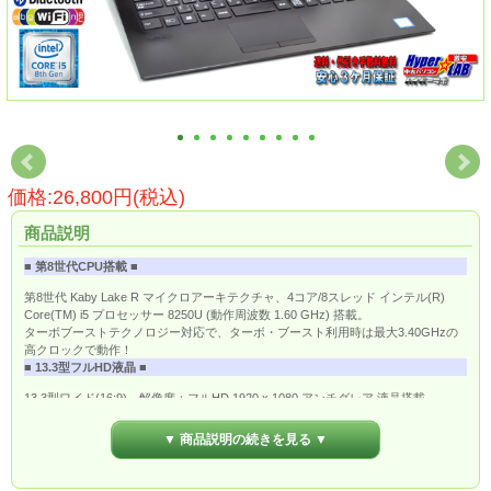
価格:26,800円(税込)
商品説明
■ 第8世代CPU搭載 ■
第8世代 Kaby Lake R マイクロアーキテクチャ、4コア/8スレッド インテル(R)
Core(TM) i5 プロセッサー 8250U (動作周波数 1.60 GHz) 搭載。
ターボブーストテクノロジー対応で、ターボ・ブースト利用時は最大3.40GHzの
高クロックで動作！
■ 13.3型フルHD液晶 ■
13.3型ワイド(16:9)、解像度：フルHD 1920 x 1080 アンチグレア 液晶搭載。
■ 高速ワイヤレスLAN搭載 ■
▼ 商品説明の続きを見る ▼
高速無線LAN規格「IEEE802.11ac」に対応したワイヤレスLAN搭載なので、ワイ
ヤレスでも高速なネット通信が可能です。
■ Windows 11 導入済み ■