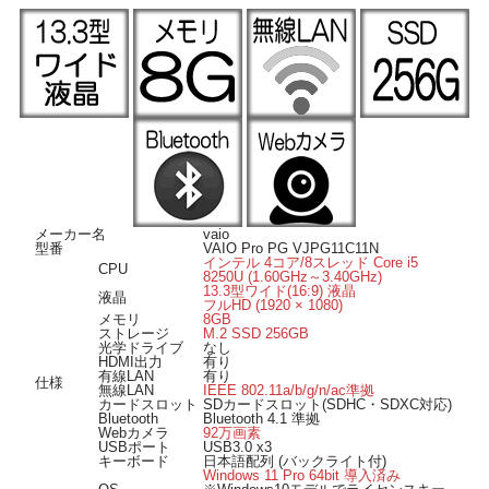
OSは Windows 11 Pro 64bit 導入済み、届いてすぐに使えます。
■ オススメのポイント ■
高速ストレージ m.2SSD256GBを搭載ですので快適に動作します。
HDMI出力端子付きなので、リビングの大画面液晶テレビにも出力可能。
Webカメラ搭載ですのでリモートワークやライブ配信などにも活用可能です。
Bluetooth搭載ですので、様々な対応機器がワイヤレスで繋がります。
薄型でスタイリッシュなデザインのモバイルノートパソコンです。
メーカー名
vaio
型番
VAIO Pro PG VJPG11C11N
インテル 4コア/8スレッド Core i5
CPU
8250U (1.60GHz～3.40GHz)
13.3型ワイド(16:9) 液晶
液晶
フルHD (1920 × 1080)
メモリ
8GB
ストレージ
M.2 SSD 256GB
光学ドライブ
なし
HDMI出力
有り
有線LAN
有り
仕様
無線LAN
IEEE 802.11a/b/g/n/ac準拠
カードスロット
SDカードスロット(SDHC・SDXC対応)
Bluetooth
Bluetooth 4.1 準拠
Webカメラ
92万画素
USBポート
USB3.0 x3
キーボード
日本語配列 (バックライト付)
Windows 11 Pro 64bit 導入済み