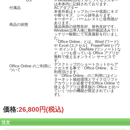
OS
※Windows10モデルでライセンスキー
は本体内に記録されております。
付属品
ACアダプター
本体外装はトップカバーや底面にキズ
や擦りキズ、シール跡等あります。
キーボード、パームレストに使用感が
あります。
商品の状態
液晶画面の状態良好、発色良好です。
Windows11導入後に動作確認済みでバ
ッテリー駆動にて写真撮影を行いまし
た。
「Office Online」とは、Word (ワード)
や Excel (エクセル)、PowerPoint (パワ
ー ポイント)、OneNote (ワンノート) な
ど、いつも使っている Office アプリが
無料で使えるオンライン サービスで
す。
デスクトップのショートカットからア
Office Online のご利用に
クセスする事で「Office Online」をご
ついて
利用頂けます。
※「Office Online」のご利用にはイン
ターネット接続環境とマイクロソフト
アカウントが必要です(Office Online で
使えるアプリは通常版の Office と比べ
ていくつかの機能が限定されていま
す)。
価格:
26,800円
(税込)
注文