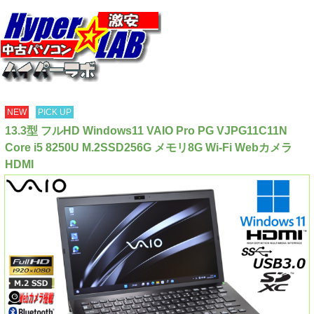
NEW
PICK UP
13.3型 フルHD Windows11 VAIO Pro PG VJPG11C11N
Core i5 8250U M.2SSD256G メモリ8G Wi-Fi Webカメラ
HDMI