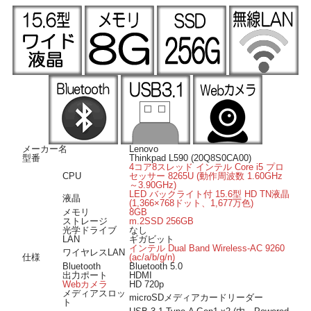
きます。
■ Windows 11 導入済み■
OSは Windows 11 Pro 64 bit 導入済み。届いてすぐにWindows11をご使用いただけ
ます。
■ オススメのポイント ■
ストレージは高速アクセスで動作が高速なm.2SSD256GBですので快適に動作しま
す。
テンキー付キーボードを搭載していますので数字入力が快適に行えます。
USB3.1Type-C (gen2) ポートを装備、Video-outに対応で高速デバイスの接続が可
能です。
Webカメラを搭載していますのでリモート会議やライブ配信などの用途でもご利
用頂けます。
メーカー名
Lenovo
microSDメディアカードリーダー搭載、microSDメディアの読み込みや書き込みに
型番
Thinkpad L590 (20Q8S0CA00)
対応。
4コア8スレッド インテル Core i5 プロ
CPU
セッサー 8265U (動作周波数 1.60GHz
～3.90GHz)
LED バックライト付 15.6型 HD TN液晶
液晶
(1,366×768ドット、1,677万色)
メモリ
8GB
ストレージ
m.2SSD 256GB
光学ドライブ
なし
LAN
ギガビット
インテル Dual Band Wireless-AC 9260
ワイヤレスLAN
仕様
(ac/a/b/g/n)
Bluetooth
Bluetooth 5.0
出力ポート
HDMI
Webカメラ
HD 720p
メディアスロッ
microSDメディアカードリーダー
ト