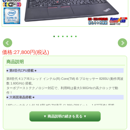
価格:27,800円(税込)
商品説明
■ 第8世代CPU搭載 ■
第8世代 4コア/8スレッド インテル(R) Core(TM) i5 プロセッサー 8265U (動作周波
数 1.60GHz) 搭載。
ターボブーストテクノロジー対応で、利用時は最大3.90GHzの高クロックで動
作！
■ 大画面液晶搭載 ■
LEDバックライト付 15.6型 HD TN液晶 (1,366×768ドット、1,677万色) 搭載。
■ ワイヤレスLAN搭載 ■
▼ 商品説明の続きを見る ▼
無線LAN規格「IEEE802.11ac」に対応したワイヤレスLAN搭載なので、ワイヤレ
スでも快適なネット通信が可能です。
Bluetooth搭載でマウスやヘッドホンなどの様々な対応機器がワイヤレスで接続で