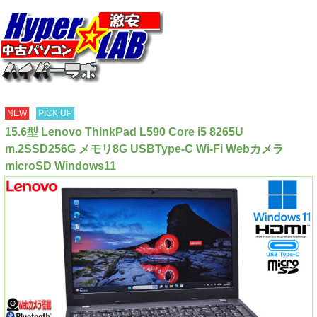
NEW
PICK UP
15.6型 Lenovo ThinkPad L590 Core i5 8265U
m.2SSD256G メモリ8G USBType-C Wi-Fi Webカメラ
microSD Windows11