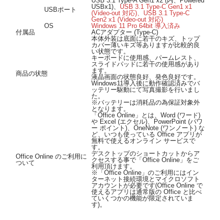
USB 3.1 Type-A Gen1 x2 (内、Powered
USBx1)、
USB 3.1 Type-C Gen1 x1
USBポート
(Video-out 対応)、USB 3.1 Type-C
Gen2 x1 (Video-out 対応)
OS
Windows 11 Pro 64bit 導入済み
付属品
ACアダプター (Type-C)
本体外装は底面に若干のキズ、トップ
カバー薄いキズ等ありますが比較的良
い状態です。
キーボードに使用感、パームレスト、
スライドパッドに若干の使用感があり
ます。
商品の状態
液晶画面の状態良好、発色良好です。
Windows11導入後に動作確認済みでバ
ッテリー駆動にて写真撮影を行いまし
た。
※バッテリーは消耗品の為保証対象外
となります。
「Office Online」とは、Word (ワード)
や Excel (エクセル)、PowerPoint (パワ
ー ポイント)、OneNote (ワンノート) な
ど、いつも使っている Office アプリが
無料で使えるオンライン サービスで
す。
デスクトップのショートカットからア
Office Online のご利用に
クセスする事で「Office Online」をご
ついて
利用頂けます。
※「Office Online」のご利用にはイン
ターネット接続環境とマイクロソフト
アカウントが必要です(Office Online で
使えるアプリは通常版の Office と比べ
ていくつかの機能が限定されていま
す)。